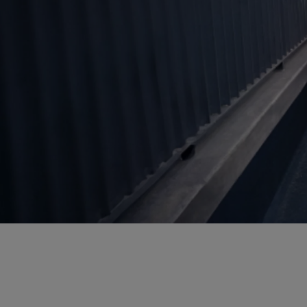
Od
81 900 zł
Yaris Cross
HYBRID