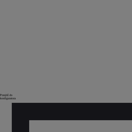
Od
105 300 zł
Corolla Hatchback
HYBRID
Przejdź do
konfiguratora