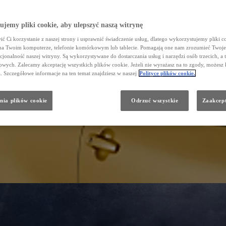
jemy pliki cookie, aby ulepszyć naszą witrynę
ć Ci korzystanie z naszej strony i usprawnić świadczenie usług, dlatego wykorzystujemy pliki co
na Twoim komputerze, telefonie komórkowym lub tablecie. Pomagają one nam zrozumieć Twoje 
cjonalność naszej witryny. Są wykorzystywane do dostarczania usług i narzędzi osób trzecich, a 
wych. Zalecamy akceptację wszystkich plików cookie. Jeżeli nie wyrażasz na to zgody, możesz 
a. Szczegółowe informacje na ten temat znajdziesz w naszej
Polityce plików cookie.
nia plików cookie
Odrzuć wszystkie
Zaakcept