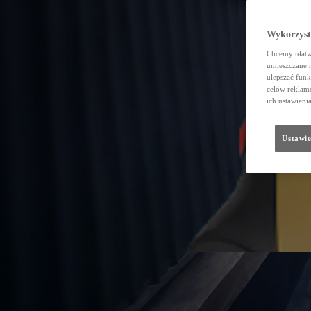
Wykorzystu
Chcemy ułatwi
umieszczane 
ulepszać funk
celów reklamo
ich ustawieni
Ustawie