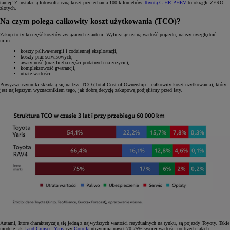
taniej! Z instalacją fotowoltaiczną koszt przejechania 100 kilometrów
Toyotą C-HR PHEV
to okrągłe ZERO
złotych.
Na czym polega całkowity koszt użytkowania (TCO)?
Zakup to tylko część kosztów związanych z autem. Wyliczając realną wartość pojazdu, należy uwzględnić
m.in.:
koszty paliwa/energii i codziennej eksploatacji,
koszty prac serwisowych,
awaryjność (oraz liczba części podatnych na zużycie),
kompleksowość gwarancji,
utratę wartości.
Powyższe czynniki składają się na tzw. TCO (Total Cost of Ownership – całkowity koszt użytkowania), który
jest najlepszym wyznacznikiem tego, jak dobrą decyzję zakupową podjęliśmy przed laty.
Autami, które charakteryzują się jedną z najwyższych wartości rezydualnych na rynku, są pojazdy Toyoty. Takie
modele jak
Land Cruiser
,
Yaris
czy
Corolla
utrzymują nawet 70-75% swojej wartości po trzech latach