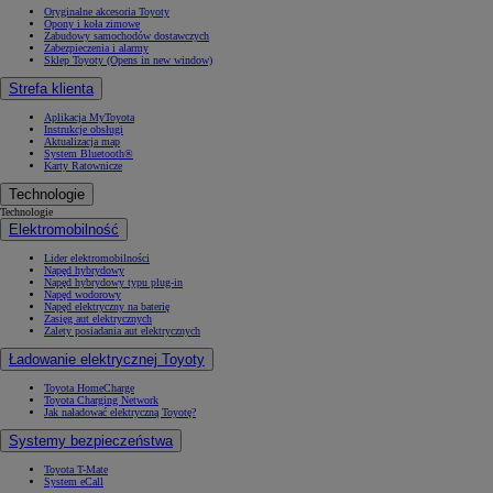
Oryginalne akcesoria Toyoty
Opony i koła zimowe
Zabudowy samochodów dostawczych
Zabezpieczenia i alarmy
Sklep Toyoty
(Opens in new window)
Strefa klienta
Aplikacja MyToyota
Instrukcje obsługi
Aktualizacja map
System Bluetooth®
Karty Ratownicze
Technologie
Technologie
Elektromobilność
Lider elektromobilności
Napęd hybrydowy
Napęd hybrydowy typu plug-in
Napęd wodorowy
Napęd elektryczny na baterię
Zasięg aut elektrycznych
Zalety posiadania aut elektrycznych
Ładowanie elektrycznej Toyoty
Toyota HomeCharge
Toyota Charging Network
Jak naładować elektryczną Toyotę?
Systemy bezpieczeństwa
Toyota T-Mate
System eCall