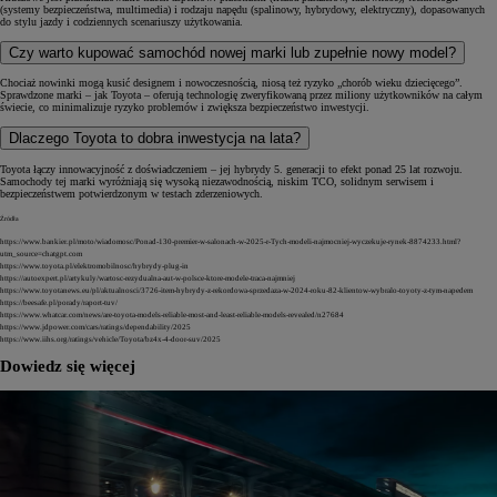
(systemy bezpieczeństwa, multimedia) i rodzaju napędu (spalinowy, hybrydowy, elektryczny), dopasowanych
do stylu jazdy i codziennych scenariuszy użytkowania.
Czy warto kupować samochód nowej marki lub zupełnie nowy model?
Chociaż nowinki mogą kusić designem i nowoczesnością, niosą też ryzyko „chorób wieku dziecięcego”.
Sprawdzone marki – jak Toyota – oferują technologię zweryfikowaną przez miliony użytkowników na całym
świecie, co minimalizuje ryzyko problemów i zwiększa bezpieczeństwo inwestycji.
Dlaczego Toyota to dobra inwestycja na lata?
Toyota łączy innowacyjność z doświadczeniem – jej hybrydy 5. generacji to efekt ponad 25 lat rozwoju.
Samochody tej marki wyróżniają się wysoką niezawodnością, niskim TCO, solidnym serwisem i
bezpieczeństwem potwierdzonym w testach zderzeniowych.
Źródła
https://www.bankier.pl/moto/wiadomosc/Ponad-130-premier-w-salonach-w-2025-r-Tych-modeli-najmocniej-wyczekuje-rynek-8874233.html?
utm_source=chatgpt.com
https://www.toyota.pl/elektromobilnosc/hybrydy-plug-in
https://autoexpert.pl/artykuly/wartosc-rezydualna-aut-w-polsce-ktore-modele-traca-najmniej
https://www.toyotanews.eu/pl/aktualnosci/3726-item-hybrydy-z-rekordowa-sprzedaza-w-2024-roku-82-klientow-wybralo-toyoty-z-tym-napedem
https://beesafe.pl/porady/raport-tuv/
https://www.whatcar.com/news/are-toyota-models-reliable-most-and-least-reliable-models-revealed/n27684
https://www.jdpower.com/cars/ratings/dependability/2025
https://www.iihs.org/ratings/vehicle/Toyota/bz4x-4-door-suv/2025
Dowiedz się więcej