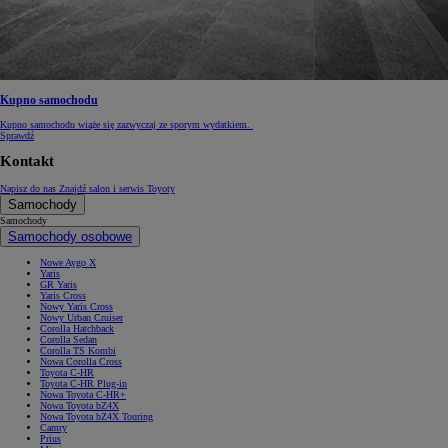
Kupno samochodu
Kupno samochodu wiąże się zazwyczaj ze sporym wydatkiem.
Sprawdź
Kontakt
Napisz do nas
Znajdź salon i serwis Toyoty
Samochody
Samochody
Samochody osobowe
Nowe Aygo X
Yaris
GR Yaris
Yaris Cross
Nowy Yaris Cross
Nowy Urban Cruiser
Corolla Hatchback
Corolla Sedan
Corolla TS Kombi
Nowa Corolla Cross
Toyota C-HR
Toyota C-HR Plug-in
Nowa Toyota C-HR+
Nowa Toyota bZ4X
Nowa Toyota bZ4X Touring
Camry
Prius