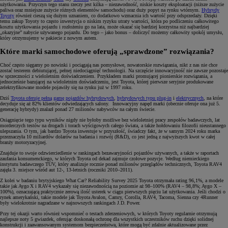
użytkowania. Przyczyn tego stanu rzeczy jest kilka – niezawodność, niskie koszty eksploatacji (niższe zużycie
paliwa oraz mniejsze zużycie różnych elementów samochodu) oraz duży popyt na rynku wtórnym.
Hybrydy
Toyoty
również cieszą się dużym uznaniem, co dodatkowo wzmacnia ich wartość przy odsprzedaży. Dzięki
temu zakup Toyoty to często inwestycja o niskim ryzyku utraty wartości, która po podliczeniu całkowitego
kosztu użytkowania pojazdu i rozłożeniu go na lata, może okazać się bardziej korzystna niż najbardziej
„okazyjne” nabycie używanego pojazdu. Do tego – jako bonus – doliczyć możemy całkowity spokój umysłu,
który otrzymujemy w pakiecie z nowym autem.
Które marki samochodowe oferują „sprawdzone” rozwiązania?
Choć często sięgamy po nowinki i pociągają nas pomysłowe, nowatorskie rozwiązania, nikt z nas nie chce
zostać testerem debiutującej, pełnej niedociągnięć technologii. Na szczęście innowacyjność nie zawsze pozostaje
w sprzeczności z wieloletnim doświadczeniem. Przykładem marki promującej pionierskie rozwiązania, a
jednocześnie bazującej na wieloletnim doświadczeniu, jest Toyota, której pierwsze seryjnie produkowane
zelektryfikowane modele pojawiły się na rynku już w 1997 roku.
Dziś
Toyota oferuje pełną gamę pojazdów hybrydowych
,
hybrydowych typu plug-in
i
elektrycznych
, na które
decyduje się aż 82% klientów odwiedzających salony. Innowacyjny napęd marki (obecnie oferuje ona już 5.
generację hybrydy) znalazł ponad 27 milionów nabywców na całym świecie.
Osiągnięcie tego typu wyników nigdy nie byłoby możliwe bez wieloletniej pracy zespołów badawczych, lat
morderczych testów na drogach i torach wyścigowych całego świata, a także hołdowaniu filozofii nieustannego
ulepszania. O tym, jak bardzo Toyota inwestuje w przyszłość, świadczy fakt, że w samym 2024 roku marka
przeznaczyła 10 miliardów dolarów na badania i rozwój (R&D), co jest jedną z najwyższych kwot w całej
branży motoryzacyjnej.
Znajduje to swoje odzwierciedlenie w rankingach bezawaryjności pojazdów używanych, a także w raportach
zaufania konsumenckiego, w których Toyota od dekad zajmuje czołowe pozycje. Według niemieckiego
instytutu badawczego TÜV, który analizuje rocznie ponad milionów przeglądów technicznych, Toyota RAV4
zajęła 3. miejsce wśród aut 12-, 13-letnich (roczniki 2010–2011).
Z kolei w badaniu brytyjskiego What Car? Reliability Survey 2025 Toyota otrzymała rating 96,1%, a modele
takie jak Aygo X i RAV4 wykazały się niezawodnością na poziomie aż 98–100% (RAV4 – 98,8%; Aygo X –
100%), oznaczającą praktycznie zerową ilość usterek w ciągu pierwszych pięciu lat użytkowania. Jeśli chodzi o
rynek amerykański, takie modele jak Toyota Avalon, Camry, Corolla, RAV4, Tacoma, Sienna czy 4Runner
były wielokrotnie nagradzane w najnowszych rankingach J.D. Power.
Przy tej okazji warto również wspomnieć o testach zderzeniowych, w których Toyoty regularnie otrzymują
najlepsze noty 5 gwiazdek, oferując doskonałą ochronę dla wszystkich uczestników ruchu dzięki solidnej
konstrukcji i zaawansowanym systemom bezpieczeństwa, które mogą być zdalnie aktualizowane przez