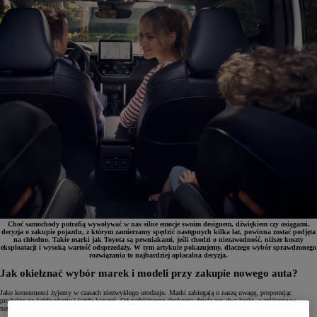
Choć samochody potrafią wywoływać w nas silne emocje swoim designem, dźwiękiem czy osiągami,
decyzja o zakupie pojazdu, z którym zamierzamy spędzić następnych kilka lat, powinna zostać podjęta
na chłodno. Takie marki jak Toyota są pewniakami, jeśli chodzi o niezawodność, niższe koszty
eksploatacji i wysoką wartość odsprzedaży. W tym artykule pokazujemy, dlaczego wybór sprawdzonego
rozwiązania to najbardziej opłacalna decyzja.
Jak okiełznać wybór marek i modeli przy zakupie nowego auta?
Jako konsumenci żyjemy w czasach niezwykłego urodzaju. Marki zabiegają o naszą uwagę, proponując
produkty na każdą okazję i każdą kieszeń. Od najbliższego dyskontu dzielą nas dwa kroki, a aplikacje w
naszych urządzeniach mobilnych pozwalają jednym dotknięciem zamawiać produkty z drugiego końca świata.