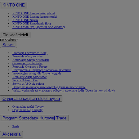
KINTO ONE
KINTO ONE Leasing niższych rat
KINTO ONE Leasing konsumencki
KINTO ONE Najem
KINTO ONE Zarządzanie flotą
KINTO Mobility
(Opens in new window)
Dla właścicieli
Dla właścicieli
Serwis
Promocje i sezonowe usługi
Pozostałe oferty serwisu
Rezerwacja wizyty w serwisie
Gwarancja Toyota Relax
Pozostałe Gwarancje Toyoty
Ubezpieczenia i naprawy blacharsko-lakiernicze
Innowacyjne usługi dla Twojej wygody
Bezpłatne Akcje Serwisowe
Serwis Dobrych Cen
Serwis w ASO się opłaca
Dostęp do informacji serwisowych
(Opens in new window)
Wykaz wydanych zaświadczeń o odbytym szkoleniu (pdf)
(Opens in new window)
Oryginalne części i oleje Toyota
Oryginalne części Toyoty
Oryginalne oleje Toyoty
Program Sprzedaży Hurtowej Trade
Trade
Akcesoria