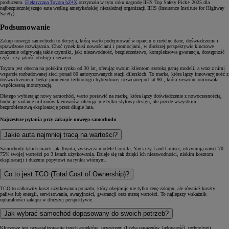
producenta.
Elektryczna Toyota bZ4X
otrzymała w tym roku nagrodę IIHS Top Safety Pick+ 2025 dla
najbezpieczniejszego auta według amerykańskiej niezależnej organizacji IIHS (Insurance Institute for Highway
Safety).
Podsumowanie
Zakup nowego samochodu to decyzja, którą warto podejmować w oparciu o rzetelne dane, doświadczenie i
sprawdzone rozwiązania. Choć rynek kusi nowościami i promocjami, w dłuższej perspektywie kluczowe
znaczenie odgrywają takie czynniki, jak: niezawodność, bezpieczeństwo, kompleksowa gwarancja, dostępność
części czy jakość obsługi i serwisu.
Toyota jest obecna na polskim rynku od 30 lat, oferując swoim klientom szeroką gamę modeli, a wraz z nimi
wsparcie rozbudowanej sieci ponad 80 autoryzowanych stacji dilerskich. To marka, która łączy innowacyjność z
doświadczeniem, będąc pionierem technologii hybrydowej rozwijanej od lat 90., która zrewolucjonizowała
współczesną motoryzację.
Dlatego wybierając nowy samochód, warto postawić na markę, która łączy doświadczenie z nowoczesnością,
budując zaufanie milionów kierowców, oferując nie tylko stylowy design, ale przede wszystkim
bezproblemową eksploatację przez długie lata.
Najczęstsze pytania przy zakupie nowego samochodu
Jakie auta najmniej tracą na wartości?
Samochody takich marek jak Toyota, zwłaszcza modele Corolla, Yaris czy Land Cruiser, utrzymują nawet 70–
75% swojej wartości po 3 latach użytkowania. Dzieje się tak dzięki ich niezawodności, niskim kosztom
eksploatacji i dużemu popytowi na rynku wtórnym.
Co to jest TCO (Total Cost of Ownership)?
TCO to całkowity koszt użytkowania pojazdu, który obejmuje nie tylko cenę zakupu, ale również koszty
paliwa lub energii, serwisowania, awaryjności, gwarancji oraz utratę wartości. To najlepszy wskaźnik
opłacalności zakupu w dłuższej perspektywie.
Jak wybrać samochód dopasowany do swoich potrzeb?
Kluczowe jest przeanalizowanie trzech aspektów: przestrzeni (liczba pasażerów, ładowność), technologii