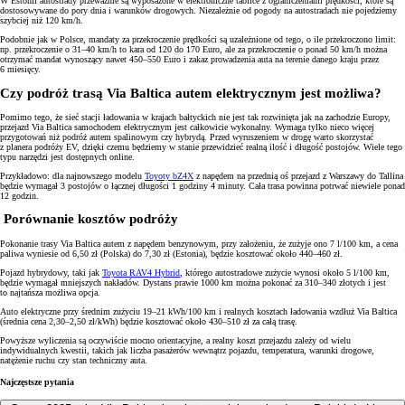
W Estonii autostrady przeważnie są wyposażone w elektroniczne tablice z ograniczeniami prędkości, które są
dostosowywane do pory dnia i warunków drogowych. Niezależnie od pogody na autostradach nie pojedziemy
szybciej niż 120 km/h.
Podobnie jak w Polsce, mandaty za przekroczenie prędkości są uzależnione od tego, o ile przekroczono limit:
np. przekroczenie o 31–40 km/h to kara od 120 do 170 Euro, ale za przekroczenie o ponad 50 km/h można
otrzymać mandat wynoszący nawet 450–550 Euro i zakaz prowadzenia auta na terenie danego kraju przez
6 miesięcy.
Czy podróż trasą Via Baltica autem elektrycznym jest możliwa?
Pomimo tego, że sieć stacji ładowania w krajach bałtyckich nie jest tak rozwinięta jak na zachodzie Europy,
przejazd Via Baltica samochodem elektrycznym jest całkowicie wykonalny. Wymaga tylko nieco więcej
przygotowań niż podróż autem spalinowym czy hybrydą. Przed wyruszeniem w drogę warto skorzystać
z planera podróży EV, dzięki czemu będziemy w stanie przewidzieć realną ilość i długość postojów. Wiele tego
typu narzędzi jest dostępnych online.
Przykładowo: dla najnowszego modelu
Toyoty bZ4X
z napędem na przednią oś przejazd z Warszawy do Tallina
będzie wymagał 3 postojów o łącznej długości 1 godziny 4 minuty. Cała trasa powinna potrwać niewiele ponad
12 godzin.
Porównanie kosztów podróży
Pokonanie trasy Via Baltica autem z napędem benzynowym, przy założeniu, że zużyje ono 7 l/100 km, a cena
paliwa wyniesie od 6,50 zł (Polska) do 7,30 zł (Estonia), będzie kosztować około 440–460 zł.
Pojazd hybrydowy, taki jak
Toyota RAV4 Hybrid
, którego autostradowe zużycie wynosi około 5 l/100 km,
będzie wymagał mniejszych nakładów. Dystans prawie 1000 km można pokonać za 310–340 złotych i jest
to najtańsza możliwa opcja.
Auto elektryczne przy średnim zużyciu 19–21 kWh/100 km i realnych kosztach ładowania wzdłuż Via Baltica
(średnia cena 2,30–2,50 zł/kWh) będzie kosztować około 430–510 zł za całą trasę.
Powyższe wyliczenia są oczywiście mocno orientacyjne, a realny koszt przejazdu zależy od wielu
indywidualnych kwestii, takich jak liczba pasażerów wewnątrz pojazdu, temperatura, warunki drogowe,
natężenie ruchu czy stan techniczny auta.
Najczęstsze pytania