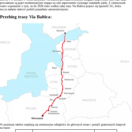
prowadzone są prace modernizacyjne mające na celu zapewnienie wyższego standardu jazdy. Z ciekawostek
warto wspomnieć o tym, że do 2028 roku wzdłuż całej trasy Via Baltica pojawi się łączność 5G, która
ma za zadanie ułatwić podróż pojazdami autonomicznymi.
Przebieg trasy Via Baltica:
W poniższej tabelce znajdują się orientacyjne odległości do głównych miast i przejść granicznych leżących
na trasie: