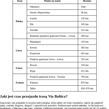
Kraj
Punkt na trasie
Dystans
Warszawa
Start
Ostrów Mazowiecka
90 km
Łomża
135 km
Polska
Ełk
185 km
Suwałki
255 km
Budzisko (przejście graniczne Polska – Litwa)
280 km
Mariampol
310 km
Kowno
365 km
Litwa
Poniewież
455 km
Przejście graniczne Litwa – Łotwa
525 km
Bowsk
550 km
Łotwa
Ryga
615 km
Przejście graniczne Łotwa – Estonia
795 km
Estonia
Parnawa
870 km
Tallin
950–970 km
Jaki jest czas przejazdu trasą Via Baltica?
Szacowany czas przejazdu to kwestia indywidualna, która zależy od wielu czynników, takich jak prędkość
jazdy, warunki drogowe, długość i częstotliwość postojów. Realistycznie można zakładać, że dla kierowcy
ruszającego z Warszawy cała trasa, włącznie z kilkoma postojami, nie powinna zająć więcej niż 10–12 godzin.