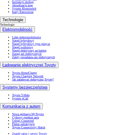
Instrukcje obsługi
Aktualizacja map
System Bluetooth®
Karty Ratownicze
Technologie
Technologie
Elektromobilność
Lider elektromobilności
Napęd hybrydowy
Napęd hybrydowy typu plug-in
Napęd wodorowy
Napęd elektryczny na baterię
Zasięg aut elektrycznych
Zalety posiadania aut elektrycznych
Ładowanie elektrycznej Toyoty
Toyota HomeCharge
Toyota Charging Network
Jak naładować elektryczną Toyotę?
Systemy bezpieczeństwa
Toyota T-Mate
System eCall
Komunikacja z autem
Nowa aplikacja MyToyota
Cyfrowy opiekun auta
Usługi Connected
Płatne subskrypcje
Toyota Connectivity Match
Znajdź salon i serwis Toyoty