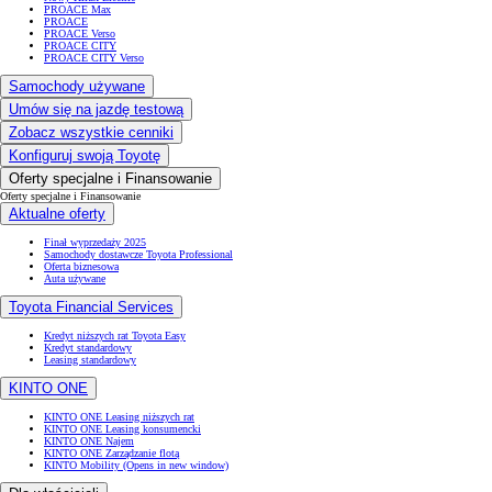
PROACE Max
PROACE
PROACE Verso
PROACE CITY
PROACE CITY Verso
Samochody używane
Umów się na jazdę testową
Zobacz wszystkie cenniki
Konfiguruj swoją Toyotę
Oferty specjalne i Finansowanie
Oferty specjalne i Finansowanie
Aktualne oferty
Finał wyprzedaży 2025
Samochody dostawcze Toyota Professional
Oferta biznesowa
Auta używane
Toyota Financial Services
Kredyt niższych rat Toyota Easy
Kredyt standardowy
Leasing standardowy
KINTO ONE
KINTO ONE Leasing niższych rat
KINTO ONE Leasing konsumencki
KINTO ONE Najem
KINTO ONE Zarządzanie flotą
KINTO Mobility
(Opens in new window)