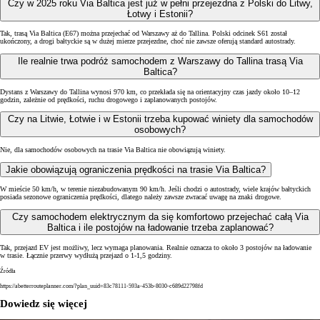
Czy w 2025 roku Via Baltica jest już w pełni przejezdna z Polski do Litwy,
Łotwy i Estonii?
Tak, trasą Via Baltica (E67) można przejechać od Warszawy aż do Tallina. Polski odcinek S61 został
ukończony, a drogi bałtyckie są w dużej mierze przejezdne, choć nie zawsze oferują standard autostrady.
Ile realnie trwa podróż samochodem z Warszawy do Tallina trasą Via
Baltica?
Dystans z Warszawy do Tallina wynosi 970 km, co przekłada się na orientacyjny czas jazdy około 10–12
godzin, zależnie od prędkości, ruchu drogowego i zaplanowanych postojów.
Czy na Litwie, Łotwie i w Estonii trzeba kupować winiety dla samochodów
osobowych?
Nie, dla samochodów osobowych na trasie Via Baltica nie obowiązują winiety.
Jakie obowiązują ograniczenia prędkości na trasie Via Baltica?
W mieście 50 km/h, w terenie niezabudowanym 90 km/h. Jeśli chodzi o autostrady, wiele krajów bałtyckich
posiada sezonowe ograniczenia prędkości, dlatego należy zawsze zwracać uwagę na znaki drogowe.
Czy samochodem elektrycznym da się komfortowo przejechać całą Via
Baltica i ile postojów na ładowanie trzeba zaplanować?
Tak, przejazd EV jest możliwy, lecz wymaga planowania. Realnie oznacza to około 3 postojów na ładowanie
w trasie. Łącznie przerwy wydłużą przejazd o 1-1,5 godziny.
Źródła
https://abetterrouteplanner.com/?plan_uuid=83c78111-593a-453b-8030-c689d22798fd
Dowiedz się więcej