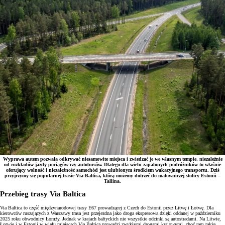
Wyprawa autem pozwala odkrywać niesamowite miejsca i zwiedzać je we własnym tempie, niezależnie
od rozkładów jazdy pociągów czy autobusów. Dlatego dla wielu zapalonych podróżników to właśnie
oferujący wolność i niezależność samochód jest ulubionym środkiem wakacyjnego transportu. Dziś
przyjrzymy się popularnej trasie Via Baltica, którą możemy dotrzeć do malowniczej stolicy Estonii –
Tallina.
Przebieg trasy Via Baltica
Via Baltica to część międzynarodowej trasy E67 prowadzącej z Czech do Estonii przez Litwę i Łotwę. Dla
kierowców ruszających z Warszawy trasa jest przejezdna jako droga ekspresowa dzięki oddanej w październiku
2025 roku obwodnicy Łomży. Jednak w krajach bałtyckich nie wszystkie odcinki są autostradami. Na Litwie,
Łotwie i w Estonii w wielu miejscach Via Baltica prowadzi zwykłymi drogami krajowymi, choć tam także