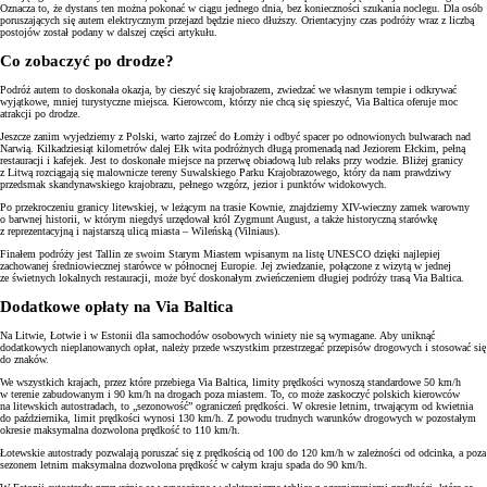
Oznacza to, że dystans ten można pokonać w ciągu jednego dnia, bez konieczności szukania noclegu. Dla osób
poruszających się autem elektrycznym przejazd będzie nieco dłuższy. Orientacyjny czas podróży wraz z liczbą
postojów został podany w dalszej części artykułu.
Co zobaczyć po drodze?
Podróż autem to doskonała okazja, by cieszyć się krajobrazem, zwiedzać we własnym tempie i odkrywać
wyjątkowe, mniej turystyczne miejsca. Kierowcom, którzy nie chcą się spieszyć, Via Baltica oferuje moc
atrakcji po drodze.
Jeszcze zanim wyjedziemy z Polski, warto zajrzeć do Łomży i odbyć spacer po odnowionych bulwarach nad
Narwią. Kilkadziesiąt kilometrów dalej Ełk wita podróżnych długą promenadą nad Jeziorem Ełckim, pełną
restauracji i kafejek. Jest to doskonałe miejsce na przerwę obiadową lub relaks przy wodzie. Bliżej granicy
z Litwą rozciągają się malownicze tereny Suwalskiego Parku Krajobrazowego, który da nam prawdziwy
przedsmak skandynawskiego krajobrazu, pełnego wzgórz, jezior i punktów widokowych.
Po przekroczeniu granicy litewskiej, w leżącym na trasie Kownie, znajdziemy XIV-wieczny zamek warowny
o barwnej historii, w którym niegdyś urzędował król Zygmunt August, a także historyczną starówkę
z reprezentacyjną i najstarszą ulicą miasta – Wileńską (Vilniaus).
Finałem podróży jest Tallin ze swoim Starym Miastem wpisanym na listę UNESCO dzięki najlepiej
zachowanej średniowiecznej starówce w północnej Europie. Jej zwiedzanie, połączone z wizytą w jednej
ze świetnych lokalnych restauracji, może być doskonałym zwieńczeniem długiej podróży trasą Via Baltica.
Dodatkowe opłaty na Via Baltica
Na Litwie, Łotwie i w Estonii dla samochodów osobowych winiety nie są wymagane. Aby uniknąć
dodatkowych nieplanowanych opłat, należy przede wszystkim przestrzegać przepisów drogowych i stosować się
do znaków.
We wszystkich krajach, przez które przebiega Via Baltica, limity prędkości wynoszą standardowe 50 km/h
w terenie zabudowanym i 90 km/h na drogach poza miastem. To, co może zaskoczyć polskich kierowców
na litewskich autostradach, to „sezonowość” ograniczeń prędkości. W okresie letnim, trwającym od kwietnia
do października, limit prędkości wynosi 130 km/h. Z powodu trudnych warunków drogowych w pozostałym
okresie maksymalna dozwolona prędkość to 110 km/h.
Łotewskie autostrady pozwalają poruszać się z prędkością od 100 do 120 km/h w zależności od odcinka, a poza
sezonem letnim maksymalna dozwolona prędkość w całym kraju spada do 90 km/h.