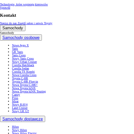
Technologie, które wspierają kierowców
Sprawdź
Kontakt
Napisz do nas
Znajdź salon i serwis Toyoty
Samochody
Samochody
Samochody osobowe
Nowe Aygo X
Yaris
GR Yaris
Yaris Cross
Nowy Yaris Cross
Nowy Urban Cruiser
Corolla Hatchback
Corolla Sedan
Corolla TS Kombi
Nowa Corolla Cross
Toyota C-HR
Toyota C-HR Plug-in
Nowa Toyota C-HR+
Nowa Toyota bZ4X
Nowa Toyota bZ4X Touring
Camry
Prius
Mirai
Nowy RAV4
Land Cruiser
Nowy GR GT
Samochody dostawcze
Hilux
Nowy Hilux
Nowy Hilux Electric