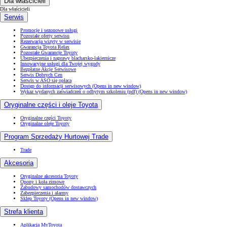
Dla właścicieli
Dla właścicieli
Serwis
Promocje i sezonowe usługi
Pozostałe oferty serwisu
Rezerwacja wizyty w serwisie
Gwarancja Toyota Relax
Pozostałe Gwarancje Toyoty
Ubezpieczenia i naprawy blacharsko-lakiernicze
Innowacyjne usługi dla Twojej wygody
Bezpłatne Akcje Serwisowe
Serwis Dobrych Cen
Serwis w ASO się opłaca
Dostęp do informacji serwisowych
(Opens in new window)
Wykaz wydanych zaświadczeń o odbytym szkoleniu (pdf)
(Opens in new window)
Oryginalne części i oleje Toyota
Oryginalne części Toyoty
Oryginalne oleje Toyoty
Program Sprzedaży Hurtowej Trade
Trade
Akcesoria
Oryginalne akcesoria Toyoty
Opony i koła zimowe
Zabudowy samochodów dostawczych
Zabezpieczenia i alarmy
Sklep Toyoty
(Opens in new window)
Strefa klienta
Aplikacja MyToyota