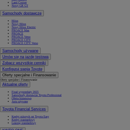
Land Cruiser
Nowy GR GT
Samochody dostawcze
Hilux
Nowy Hilux
Nowy Hilux Electric
PROACE Max
PROACE
PROACE Verso
PROACE CITY
PROACE CITY Verso
Samochody używane
Umów się na jazdę testową
Zobacz wszystkie cenniki
Konfiguruj swoją Toyotę
Oferty specjalne i Finansowanie
Oferty specjalne i Finansowanie
Aktualne oferty
Finał wyprzedaży 2025
Samochody dostawcze Toyota Professional
Oferta biznesowa
Auta używane
Toyota Financial Services
Kredyt niższych rat Toyota Easy
Kredyt standardowy
Leasing standardowy