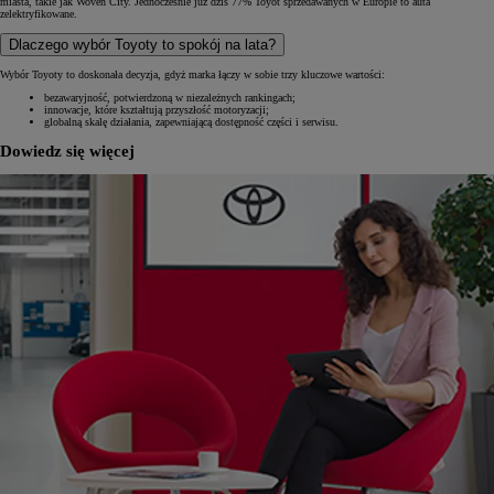
miasta, takie jak Woven City. Jednocześnie już dziś 77% Toyot sprzedawanych w Europie to auta
zelektryfikowane.
Dlaczego wybór Toyoty to spokój na lata?
Wybór Toyoty to doskonała decyzja, gdyż marka łączy w sobie trzy kluczowe wartości:
bezawaryjność, potwierdzoną w niezależnych rankingach;
innowacje, które kształtują przyszłość motoryzacji;
globalną skalę działania, zapewniającą dostępność części i serwisu.
Dowiedz się więcej