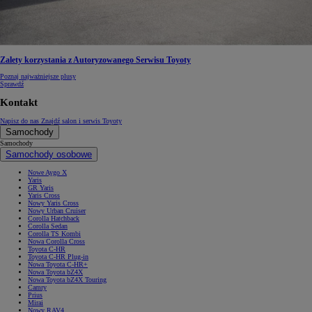
Zalety korzystania z Autoryzowanego Serwisu Toyoty
Poznaj najważniejsze plusy
Sprawdź
Kontakt
Napisz do nas
Znajdź salon i serwis Toyoty
Samochody
Samochody
Samochody osobowe
Nowe Aygo X
Yaris
GR Yaris
Yaris Cross
Nowy Yaris Cross
Nowy Urban Cruiser
Corolla Hatchback
Corolla Sedan
Corolla TS Kombi
Nowa Corolla Cross
Toyota C-HR
Toyota C-HR Plug-in
Nowa Toyota C-HR+
Nowa Toyota bZ4X
Nowa Toyota bZ4X Touring
Camry
Prius
Mirai
Nowy RAV4