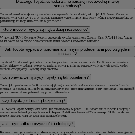
Dlaczego Toyota uchodzi za najbardziej niezawodną markę
samochodową?
Toyota od dekad zajmuje najwyższe miejsca w raportach niezawodności, takich jak J.D. Power, Consumer
Reports, What Car? czy TÜV. Jej modele regularnie wyróżniają się niską awaryjnością i długowiecznością, co
potwierdzają miliony kierowców na całym świecie.
Które modele Toyoty są najbardziej niezawodne?
W raportach TÜV i Consumer Reports szczególnie wysoko oceniane są Corolla, Yaris, RAV4 i Prius. Auta te
od lat należą do najczęściej wybieranych na rynku nowych i używanych pojazdów.
Jak Toyota wypada w porównaniu z innymi producentami pod względem
innowacji?
Toyota od 11 lat z rzędu jest liderem w liczbie patentów motoryzacyjnych - ok. 15 000 rocznie. Inwestuje
milion dolarów w badania i rozwój co godzinę, stawiając m.in. na opracowywanie nowych baterii, wodór,
autonomiczne pojazdy i systemy bezpieczeństwa.
Co sprawia, że hybrydy Toyoty są tak popularne?
Toyota jako pionier technologii hybrydowej (Prius) ma największe doświadczenie w tym zakresie. Łącznie
sprzedała już ponad 31 milionów zelektryfikowanych aut, które oferują niższe koszty eksploatacji, oszczędność
paliwa i niezawodność potwierdzoną przez użytkowników.
Czy Toyota jest marką bezpieczną?
Tak. System Toyota Safety Sense został już zamontowany w ponad 48 milionach aut na świecie i obejmuje
zaawansowane technologie zapobiegania kolizjom. Dodatkowo Toyota od 25 lat rozwija THUMS -cyfrowe
modele ludzkiego ciała do badań nad bezpieczeństwem.
Jak Toyota dba o przyszłość i ekologię?
Koncern inwestuje w neutralność klimatyczną, rozwój napędów wodorowych, baterii solid-state i inteligentne