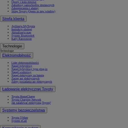
Opony i koła zimowe
Zabudowy samochodów dostawczych
Zabezpieczenia i alarmy
Sklep Toyoty
(Opens in new window)
Strefa klienta
Aplikacja MyToyota
Instrukcje obsługi
Aktualizacja map
System Bluetooth®
Karty Ratownicze
Technologie
Technologie
Elektromobilność
Lider elektromobilności
Napęd hybrydowy
Napęd hybrydowy typu plug-in
Napęd wodorowy
Napęd elektryczny na baterię
Zasięg aut elektrycznych
Zalety posiadania aut elektrycznych
Ładowanie elektrycznej Toyoty
Toyota HomeCharge
Toyota Charging Network
Jak naładować elektryczną Toyotę?
Systemy bezpieczeństwa
Toyota T-Mate
System eCall