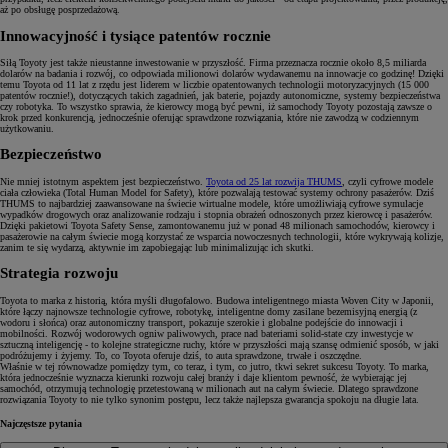
aż po obsługę posprzedażową.
Innowacyjność i tysiące patentów rocznie
Siłą Toyoty jest także nieustanne inwestowanie w przyszłość. Firma przeznacza rocznie około 8,5 miliarda
dolarów na badania i rozwój, co odpowiada milionowi dolarów wydawanemu na innowacje co godzinę! Dzięki
temu Toyota od 11 lat z rzędu jest liderem w liczbie opatentowanych technologii motoryzacyjnych (15 000
patentów rocznie!), dotyczących takich zagadnień, jak baterie, pojazdy autonomiczne, systemy bezpieczeństwa
czy robotyka. To wszystko sprawia, że kierowcy mogą być pewni, iż samochody Toyoty pozostają zawsze o
krok przed konkurencją, jednocześnie oferując sprawdzone rozwiązania, które nie zawodzą w codziennym
użytkowaniu.
Bezpieczeństwo
Nie mniej istotnym aspektem jest bezpieczeństwo.
Toyota od 25 lat rozwija THUMS
, czyli cyfrowe modele
ciała człowieka (Total Human Model for Safety), które pozwalają testować systemy ochrony pasażerów. Dziś
THUMS to najbardziej zaawansowane na świecie wirtualne modele, które umożliwiają cyfrowe symulacje
wypadków drogowych oraz analizowanie rodzaju i stopnia obrażeń odnoszonych przez kierowcę i pasażerów.
Dzięki pakietowi Toyota Safety Sense, zamontowanemu już w ponad 48 milionach samochodów, kierowcy i
pasażerowie na całym świecie mogą korzystać ze wsparcia nowoczesnych technologii, które wykrywają kolizje,
zanim te się wydarzą, aktywnie im zapobiegając lub minimalizując ich skutki.
Strategia rozwoju
Toyota to marka z historią, która myśli długofalowo. Budowa inteligentnego miasta Woven City w Japonii,
które łączy najnowsze technologie cyfrowe, robotykę, inteligentne domy zasilane bezemisyjną energią (z
wodoru i słońca) oraz autonomiczny transport, pokazuje szerokie i globalne podejście do innowacji i
mobilności. Rozwój wodorowych ogniw paliwowych, prace nad bateriami solid-state czy inwestycje w
sztuczną inteligencję - to kolejne strategiczne ruchy, które w przyszłości mają szansę odmienić sposób, w jaki
podróżujemy i żyjemy. To, co Toyota oferuje dziś, to auta sprawdzone, trwałe i oszczędne.
Właśnie w tej równowadze pomiędzy tym, co teraz, i tym, co jutro, tkwi sekret sukcesu Toyoty. To marka,
która jednocześnie wyznacza kierunki rozwoju całej branży i daje klientom pewność, że wybierając jej
samochód, otrzymują technologię przetestowaną w milionach aut na całym świecie. Dlatego sprawdzone
rozwiązania Toyoty to nie tylko synonim postępu, lecz także najlepsza gwarancja spokoju na długie lata.
Najczęstsze pytania