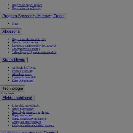
Oryginalne części Toyoty
Oryginalne oleje Toyoty
Program Sprzedaży Hurtowej Trade
Trade
Akcesoria
Oryginalne akcesoria Toyoty
Opony i koła zimowe
Zabudowy samochodów dostawczych
Zabezpieczenia i alarmy
Sklep Toyoty
(Opens in new window)
Strefa klienta
Aplikacja MyToyota
Instrukcje obsługi
Aktualizacja map
System Bluetooth®
Karty Ratownicze
Technologie
Technologie
Elektromobilność
Lider elektromobilności
Napęd hybrydowy
Napęd hybrydowy typu plug-in
Napęd wodorowy
Napęd elektryczny na baterię
Zasięg aut elektrycznych
Zalety posiadania aut elektrycznych
Ładowanie elektrycznej Toyoty