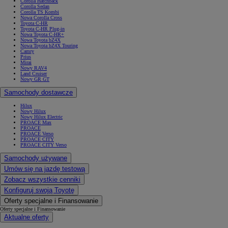
Corolla Hatchback
Corolla Sedan
Corolla TS Kombi
Nowa Corolla Cross
Toyota C-HR
Toyota C-HR Plug-in
Nowa Toyota C-HR+
Nowa Toyota bZ4X
Nowa Toyota bZ4X Touring
Camry
Prius
Mirai
Nowy RAV4
Land Cruiser
Nowy GR GT
Samochody dostawcze
Hilux
Nowy Hilux
Nowy Hilux Electric
PROACE Max
PROACE
PROACE Verso
PROACE CITY
PROACE CITY Verso
Samochody używane
Umów się na jazdę testową
Zobacz wszystkie cenniki
Konfiguruj swoją Toyotę
Oferty specjalne i Finansowanie
Oferty specjalne i Finansowanie
Aktualne oferty