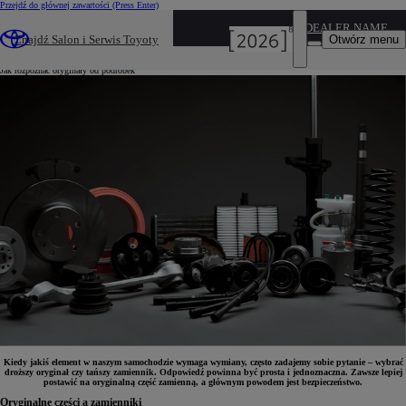
Przejdź do głównej zawartości
(Press Enter)
21 września 2022
DEALER NAME
Oryginalne części zamienne do samochodu
Otwórz menu
Znajdź Salon i Serwis Toyoty
Jak rozpoznać oryginały od podróbek
Kiedy jakiś element w naszym samochodzie wymaga wymiany, często zadajemy sobie pytanie – wybrać
droższy oryginał czy tańszy zamiennik. Odpowiedź powinna być prosta i jednoznaczna. Zawsze lepiej
postawić na oryginalną część zamienną, a głównym powodem jest bezpieczeństwo.
Oryginalne części a zamienniki