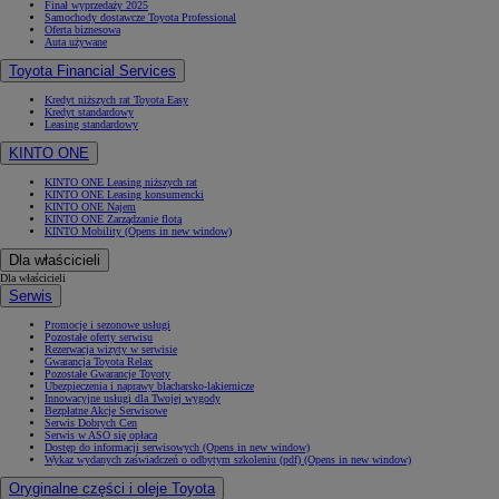
Finał wyprzedaży 2025
Samochody dostawcze Toyota Professional
Oferta biznesowa
Auta używane
Toyota Financial Services
Kredyt niższych rat Toyota Easy
Kredyt standardowy
Leasing standardowy
KINTO ONE
KINTO ONE Leasing niższych rat
KINTO ONE Leasing konsumencki
KINTO ONE Najem
KINTO ONE Zarządzanie flotą
KINTO Mobility
(Opens in new window)
Dla właścicieli
Dla właścicieli
Serwis
Promocje i sezonowe usługi
Pozostałe oferty serwisu
Rezerwacja wizyty w serwisie
Gwarancja Toyota Relax
Pozostałe Gwarancje Toyoty
Ubezpieczenia i naprawy blacharsko-lakiernicze
Innowacyjne usługi dla Twojej wygody
Bezpłatne Akcje Serwisowe
Serwis Dobrych Cen
Serwis w ASO się opłaca
Dostęp do informacji serwisowych
(Opens in new window)
Wykaz wydanych zaświadczeń o odbytym szkoleniu (pdf)
(Opens in new window)
Oryginalne części i oleje Toyota