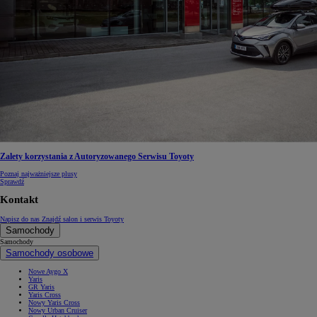
Zalety korzystania z Autoryzowanego Serwisu Toyoty
Poznaj najważniejsze plusy
Sprawdź
Kontakt
Napisz do nas
Znajdź salon i serwis Toyoty
Samochody
Samochody
Samochody osobowe
Nowe Aygo X
Yaris
GR Yaris
Yaris Cross
Nowy Yaris Cross
Nowy Urban Cruiser