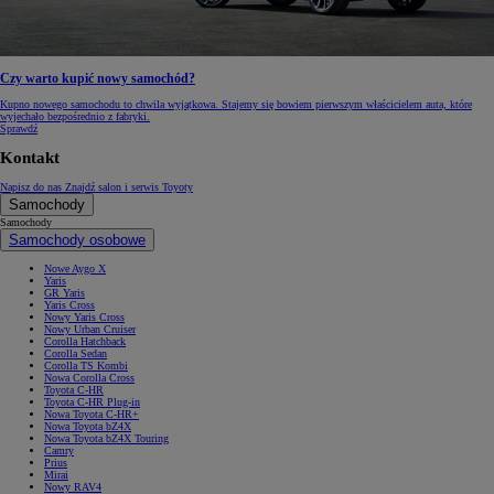
Czy warto kupić nowy samochód?
Kupno nowego samochodu to chwila wyjątkowa. Stajemy się bowiem pierwszym właścicielem auta, które
wyjechało bezpośrednio z fabryki.
Sprawdź
Kontakt
Napisz do nas
Znajdź salon i serwis Toyoty
Samochody
Samochody
Samochody osobowe
Nowe Aygo X
Yaris
GR Yaris
Yaris Cross
Nowy Yaris Cross
Nowy Urban Cruiser
Corolla Hatchback
Corolla Sedan
Corolla TS Kombi
Nowa Corolla Cross
Toyota C-HR
Toyota C-HR Plug-in
Nowa Toyota C-HR+
Nowa Toyota bZ4X
Nowa Toyota bZ4X Touring
Camry
Prius
Mirai
Nowy RAV4