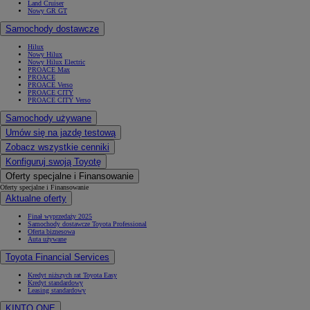
Land Cruiser
Nowy GR GT
Samochody dostawcze
Hilux
Nowy Hilux
Nowy Hilux Electric
PROACE Max
PROACE
PROACE Verso
PROACE CITY
PROACE CITY Verso
Samochody używane
Umów się na jazdę testową
Zobacz wszystkie cenniki
Konfiguruj swoją Toyotę
Oferty specjalne i Finansowanie
Oferty specjalne i Finansowanie
Aktualne oferty
Finał wyprzedaży 2025
Samochody dostawcze Toyota Professional
Oferta biznesowa
Auta używane
Toyota Financial Services
Kredyt niższych rat Toyota Easy
Kredyt standardowy
Leasing standardowy
KINTO ONE