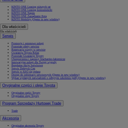
KINTO ONE Leasing niższych rat
KINTO ONE Leasing konsumencki
KINTO ONE Najem
KINTO ONE Zarządzanie flotą
KINTO Mobility
(Opens in new window)
Dla właścicieli
Dla właścicieli
Serwis
Promocje i sezonowe usługi
Pozostałe oferty serwisu
Rezerwacja wizyty w serwisie
Gwarancja Toyota Relax
Pozostałe Gwarancje Toyoty
Ubezpieczenia i naprawy blacharsko-lakiernicze
Innowacyjne usługi dla Twojej wygody
Bezpłatne Akcje Serwisowe
Serwis Dobrych Cen
Serwis w ASO się opłaca
Dostęp do informacji serwisowych
(Opens in new window)
Wykaz wydanych zaświadczeń o odbytym szkoleniu (pdf)
(Opens in new window)
Oryginalne części i oleje Toyota
Oryginalne części Toyoty
Oryginalne oleje Toyoty
Program Sprzedaży Hurtowej Trade
Trade
Akcesoria
Oryginalne akcesoria Toyoty