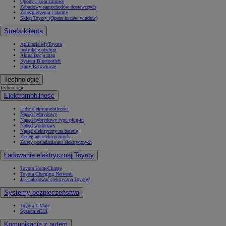
Opony i koła zimowe
Zabudowy samochodów dostawczych
Zabezpieczenia i alarmy
Sklep Toyoty
(Opens in new window)
Strefa klienta
Aplikacja MyToyota
Instrukcje obsługi
Aktualizacja map
System Bluetooth®
Karty Ratownicze
Technologie
Technologie
Elektromobilność
Lider elektromobilności
Napęd hybrydowy
Napęd hybrydowy typu plug-in
Napęd wodorowy
Napęd elektryczny na baterię
Zasięg aut elektrycznych
Zalety posiadania aut elektrycznych
Ładowanie elektrycznej Toyoty
Toyota HomeCharge
Toyota Charging Network
Jak naładować elektryczną Toyotę?
Systemy bezpieczeństwa
Toyota T-Mate
System eCall
Komunikacja z autem