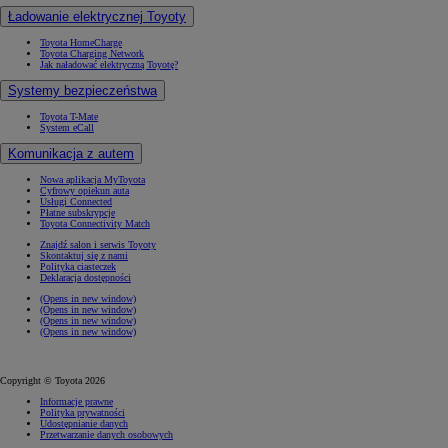
Ładowanie elektrycznej Toyoty
Toyota HomeCharge
Toyota Charging Network
Jak naładować elektryczną Toyotę?
Systemy bezpieczeństwa
Toyota T-Mate
System eCall
Komunikacja z autem
Nowa aplikacja MyToyota
Cyfrowy opiekun auta
Usługi Connected
Płatne subskrypcje
Toyota Connectivity Match
Znajdź salon i serwis Toyoty
Skontaktuj się z nami
Polityka ciasteczek
Deklaracja dostępności
(Opens in new window)
(Opens in new window)
(Opens in new window)
(Opens in new window)
Copyright © Toyota 2026
Informacje prawne
Polityka prywatności
Udostępnianie danych
Przetwarzanie danych osobowych