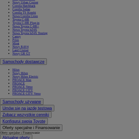
Nowy Urban Cruiser
Corolla Hatchback
Corolla Sedan
Corolla TS Kombi
Nowa Corolla Cross
Toyota C-HR
Toyota C-HR Plug-in
Nowa Toyota C-HR+
Nowa Toyota bZ4X
Nowa Toyota bZ4X Touring
Camry
Prius
Mirai
Nowy RAV4
Land Cruiser
Nowy GR GT
Samochody dostawcze
Hilux
Nowy Hilux
Nowy Hilux Electric
PROACE Max
PROACE
PROACE Verso
PROACE CITY
PROACE CITY Verso
Samochody używane
Umów się na jazdę testową
Zobacz wszystkie cenniki
Konfiguruj swoją Toyotę
Oferty specjalne i Finansowanie
Oferty specjalne i Finansowanie
Aktualne oferty