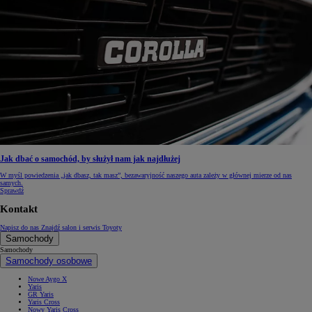
Jak dbać o samochód, by służył nam jak najdłużej
W myśl powiedzenia „jak dbasz, tak masz”, bezawaryjność naszego auta zależy w głównej mierze od nas
samych.
Sprawdź
Kontakt
Napisz do nas
Znajdź salon i serwis Toyoty
Samochody
Samochody
Samochody osobowe
Nowe Aygo X
Yaris
GR Yaris
Yaris Cross
Nowy Yaris Cross