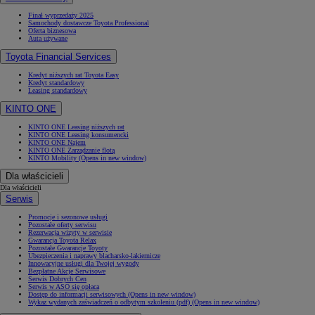
Finał wyprzedaży 2025
Samochody dostawcze Toyota Professional
Oferta biznesowa
Auta używane
Toyota Financial Services
Kredyt niższych rat Toyota Easy
Kredyt standardowy
Leasing standardowy
KINTO ONE
KINTO ONE Leasing niższych rat
KINTO ONE Leasing konsumencki
KINTO ONE Najem
KINTO ONE Zarządzanie flotą
KINTO Mobility
(Opens in new window)
Dla właścicieli
Dla właścicieli
Serwis
Promocje i sezonowe usługi
Pozostałe oferty serwisu
Rezerwacja wizyty w serwisie
Gwarancja Toyota Relax
Pozostałe Gwarancje Toyoty
Ubezpieczenia i naprawy blacharsko-lakiernicze
Innowacyjne usługi dla Twojej wygody
Bezpłatne Akcje Serwisowe
Serwis Dobrych Cen
Serwis w ASO się opłaca
Dostęp do informacji serwisowych
(Opens in new window)
Wykaz wydanych zaświadczeń o odbytym szkoleniu (pdf)
(Opens in new window)