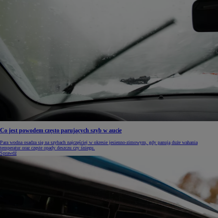
Co jest powodem często parujących szyb w aucie
Para wodna osadza się na szybach najczęściej w okresie jesienno-zimowym, gdy panują duże wahania
temperatur oraz częste opady deszczu czy śniegu.
Sprawdź