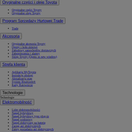
Oryginalne części i oleje Toyota
Oryginalne części Toyoty
Oryginalne oleje Toyoty
Program Sprzedaży Hurtowej Trade
Trade
Akcesoria
Oryginalne akcesoria Toyoty
Opony i koła zimowe
Zabudowy samochodów dostawczych
Zabezpieczenia i alarmy
Sklep Toyoty
(Opens in new window)
Strefa klienta
Aplikacja MyToyota
Instrukcje obsługi
Aktualizacja map
System Bluetooth®
Karty Ratownicze
Technologie
Technologie
Elektromobilność
Lider elektromobilności
Napęd hybrydowy
Napęd hybrydowy typu plug-in
Napęd wodorowy
Napęd elektryczny na baterię
Zasięg aut elektrycznych
Zalety posiadania aut elektrycznych