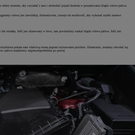
jest dobry moment, aby wysiadać z auta i obchodzić pojazd dookoła w poszukiwaniu klapki wlewu paliwa.
osięgniemy wlewu jest niewielka). Alternatywnie, istnieje też możliwość, aby wykonać szybki manewr
lub strzałkę. Jeśli jest skierowany w lewo, tam powinniśmy szukać klapki wlewu paliwa. Jeśli jest
dystrybutora pokaże nam właściwą stronę poprzez usytuowanie pistoletu. Ostatecznie, możemy odwołać się
wlew paliwa znajdziemy najprawdopodobniej po prawej.