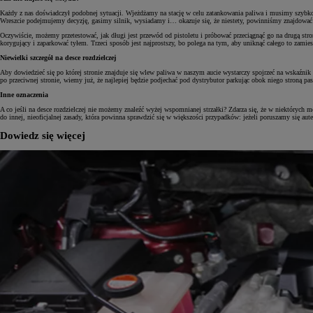
Każdy z nas doświadczył podobnej sytuacji. Wjeżdżamy na stację w celu zatankowania paliwa i musimy szybko 
Wreszcie podejmujemy decyzję, gasimy silnik, wysiadamy i… okazuje się, że niestety, powinniśmy znajdować s
Oczywiście, możemy przetestować, jak długi jest przewód od pistoletu i próbować przeciągnąć go na drugą stro
korygujący i zaparkować tyłem. Trzeci sposób jest najprostszy, bo polega na tym, aby uniknąć całego to zamiesz
Niewielki szczegół na desce rozdzielczej
Aby dowiedzieć się po której stronie znajduje się wlew paliwa w naszym aucie wystarczy spojrzeć na wskaźnik 
po przeciwnej stronie, wiemy już, że najlepiej będzie podjechać pod dystrybutor parkując obok niego stroną pas
Inne oznaczenia
A co jeśli na desce rozdzielczej nie możemy znaleźć wyżej wspomnianej strzałki? Zdarza się, że w niektórych
do innej, nieoficjalnej zasady, która powinna sprawdzić się w większości przypadków: jeżeli poruszamy się
Dowiedz się więcej