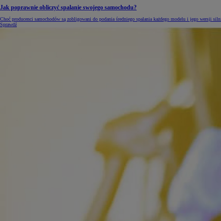
Jak poprawnie obliczyć spalanie swojego samochodu?
Choć producenci samochodów są zobligowani do podania średniego spalania każdego modelu i jego wersji siln
Sprawdź