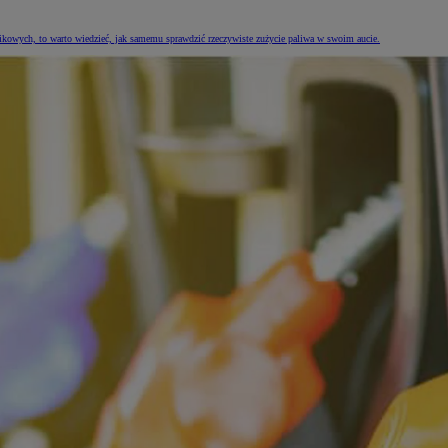
ikowych, to warto wiedzieć, jak samemu sprawdzić rzeczywiste zużycie paliwa w swoim aucie.