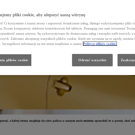
jemy pliki cookie, aby ulepszyć naszą witrynę
ć Ci korzystanie z naszej strony i usprawnić świadczenie usług, dlatego wykorzystujemy pliki co
na Twoim komputerze, telefonie komórkowym lub tablecie. Pomagają one nam zrozumieć Twoje 
cjonalność naszej witryny. Są wykorzystywane do dostarczania usług i narzędzi osób trzecich, a 
wych. Zalecamy akceptację wszystkich plików cookie. Jeżeli nie wyrażasz na to zgody, możesz 
a. Szczegółowe informacje na ten temat znajdziesz w naszej
Polityce plików cookie.
nia plików cookie
Odrzuć wszystkie
Zaakcept
y pewni, z której strony znajduje się wlew paliwa w naszym aucie możemy sprawdzić to w prosty, choć ni