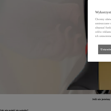
Wykorzystu
Chcemy ułatwi
umieszczane 
ulepszać funk
celów reklamo
ich ustawieni
Ustawie
Jeśli nie jesteśm
Jak nie najeść się wstydu?