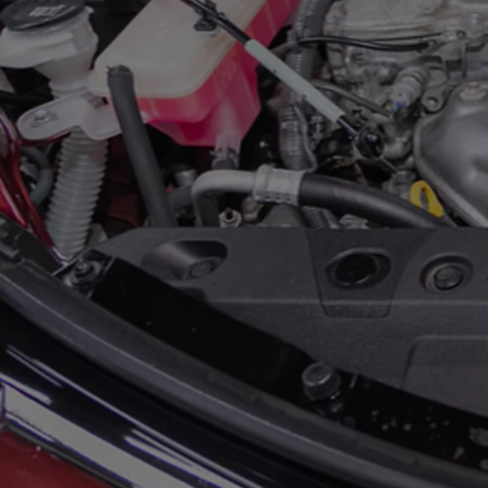
Od
81 900 zł
Yaris Cross
HYBRID