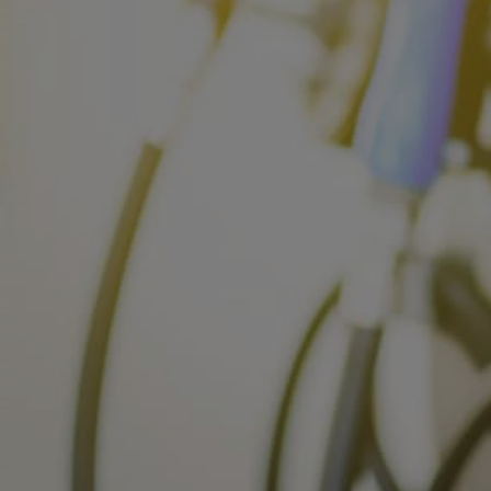
Od
105 300 zł
Corolla Hatchback
HYBRID