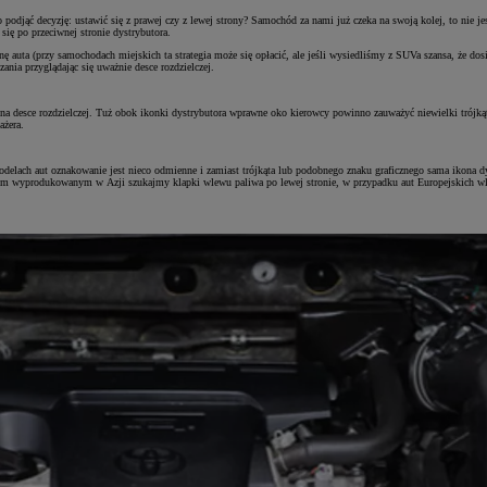
podjąć decyzję: ustawić się z prawej czy z lewej strony? Samochód za nami już czeka na swoją kolej, to nie 
ię po przeciwnej stronie dystrybutora.
nę auta (przy samochodach miejskich ta strategia może się opłacić, ale jeśli wysiedliśmy z SUVa szansa, że d
ania przyglądając się uważnie desce rozdzielczej.
na desce rozdzielczej. Tuż obok ikonki dystrybutora wprawne oko kierowcy powinno zauważyć niewielki trójkąt 
ażera.
 modelach aut oznakowanie jest nieco odmienne i zamiast trójkąta lub podobnego znaku graficznego sama ikona 
 autem wyprodukowanym w Azji szukajmy klapki wlewu paliwa po lewej stronie, w przypadku aut Europejskich 