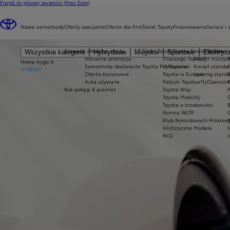
Przejdź do głównej zawartości
(Press Enter)
Jak poznać z której strony jest wlew paliwa?
Nowe samochody
Oferty specjalne
Oferta dla firm
Świat Toyoty
Finansowanie
Serwis i 
Sprawdzisz to w prosty sposób
Sprawdź aktualne oferty
Świat Toyoty
Toyota Financial Servic
Serwis
Wszystkie kategorie
Hybrydowe
Miejskie
Sportowe
Elektryc
Aktualne promocje
Dlaczego Toyota?
Kredyt niższyc
Nowe Aygo X
Samochody dostawcze Toyota Professional
O Toyocie
Kredyt standa
HYBRID
Oferta biznesowa
Toyota w Europie
Leasing stand
Auta używane
Fabryki Toyoty
a11yOpensI
O
Rok potęgi 8 premier
Toyota Way
Toyota Mobility
Toyota a środowisko
Norma WLTP
Klub Rekordowych Przebie
Historyczne Modele
FAQ