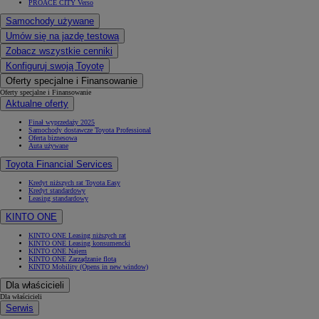
PROACE CITY Verso
Samochody używane
Umów się na jazdę testową
Zobacz wszystkie cenniki
Konfiguruj swoją Toyotę
Oferty specjalne i Finansowanie
Oferty specjalne i Finansowanie
Aktualne oferty
Finał wyprzedaży 2025
Samochody dostawcze Toyota Professional
Oferta biznesowa
Auta używane
Toyota Financial Services
Kredyt niższych rat Toyota Easy
Kredyt standardowy
Leasing standardowy
KINTO ONE
KINTO ONE Leasing niższych rat
KINTO ONE Leasing konsumencki
KINTO ONE Najem
KINTO ONE Zarządzanie flotą
KINTO Mobility
(Opens in new window)
Dla właścicieli
Dla właścicieli
Serwis