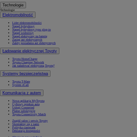
Technologie
Technologie
Elektromobilność
Lider elektromobilności
Napęd hybrydowy
Napęd hybrydowy typu plug-in
Napęd wodorowy
Napęd elektryczny na baterię
Zasięg aut elektrycznych
Zalety posiadania aut elektrycznych
Ładowanie elektrycznej Toyoty
Toyota HomeCharge
Toyota Charging Network
Jak naładować elektryczną Toyotę?
Systemy bezpieczeństwa
Toyota T-Mate
System eCall
Komunikacja z autem
Nowa aplikacja MyToyota
Cyfrowy opiekun auta
Usługi Connected
Płatne subskrypcje
Toyota Connectivity Match
Znajdź salon i serwis Toyoty
Skontaktuj się z nami
Polityka ciasteczek
Deklaracja dostępności