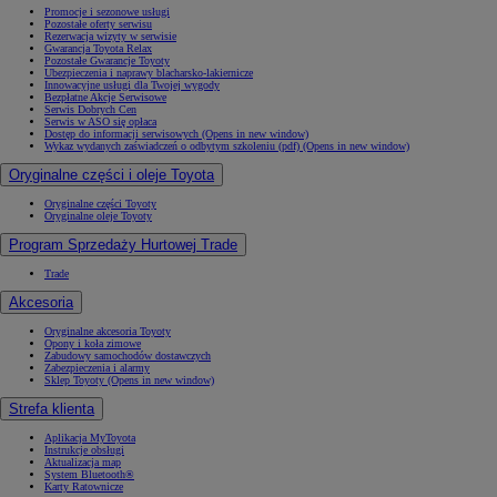
Promocje i sezonowe usługi
Pozostałe oferty serwisu
Rezerwacja wizyty w serwisie
Gwarancja Toyota Relax
Pozostałe Gwarancje Toyoty
Ubezpieczenia i naprawy blacharsko-lakiernicze
Innowacyjne usługi dla Twojej wygody
Bezpłatne Akcje Serwisowe
Serwis Dobrych Cen
Serwis w ASO się opłaca
Dostęp do informacji serwisowych
(Opens in new window)
Wykaz wydanych zaświadczeń o odbytym szkoleniu (pdf)
(Opens in new window)
Oryginalne części i oleje Toyota
Oryginalne części Toyoty
Oryginalne oleje Toyoty
Program Sprzedaży Hurtowej Trade
Trade
Akcesoria
Oryginalne akcesoria Toyoty
Opony i koła zimowe
Zabudowy samochodów dostawczych
Zabezpieczenia i alarmy
Sklep Toyoty
(Opens in new window)
Strefa klienta
Aplikacja MyToyota
Instrukcje obsługi
Aktualizacja map
System Bluetooth®
Karty Ratownicze