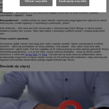
Odrzuć wszystkie
Zaakceptuj wszystkie
Wyposażenie dodatkowe
– jeśli nasz samochód posiada dodatkowe akcesoria, takie jak relingi, boks, hak,
skórzaną tapicerkę czy komplet kół zimowych, to jego wartość będzie znacznie wyższa.
Pochodzenie
– auta kupione w Polsce zazwyczaj osiągają wyższe ceny na rynku wtórnym, a pojazdy
sprowadzane z zagranicy – niższe.
Bezwypadkowość
– wszelkie kolizje czy nawet stłuczki i zarysowania mogą negatywnie wpływać na wartość
końcową auta, a każda ingerencja w konstrukcję to potencjalny „minus”.
Stan techniczny – jeśli nasze auto było serwisowane w Autoryzowanej Stacji Obsługi, to zawsze zyskuje
dodatkowe punkty przy wycenie. Warto także zadbać o eliminację wszelkich usterek i wizualną atrakcyjność
auta.
Utrata wartości samochodu
Na mniejszy spadek wartości auta mogą mieć wpływ rozmaite czynniki. Oprócz wspomnianych wcześniej
kryteriów – takich jak pochodzenie czy niższy przebieg i wiek pojazdu – duży wpływ może mieć także
bezawaryjność i jakość marki. Pod tym względem od lat czołową pozycję na rynku zajmują samochody Toyoty.
Niezmienną popularnością – a co za tym idzie, wyższą wartością rezydualną – cieszą się choćby modele
hybrydowe, a wśród nich
Toyota Yaris
czy
Prius
. Używane auta tej marki nawet po przekroczeniu okresu
gwarancyjnego mogą liczyć na lepsze warunki wyceny niż ich porównywalni konkurenci, czego przyczyną jest
regularnie potwierdzana niezawodność pełnego napędu hybrydowego Toyoty.
Dowiedz się więcej