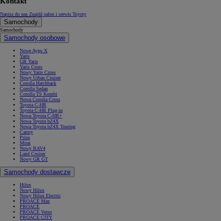
Kontakt
Napisz do nas
Znajdź salon i serwis Toyoty
Samochody
Samochody
Samochody osobowe
Nowe Aygo X
Yaris
GR Yaris
Yaris Cross
Nowy Yaris Cross
Nowy Urban Cruiser
Corolla Hatchback
Corolla Sedan
Corolla TS Kombi
Nowa Corolla Cross
Toyota C-HR
Toyota C-HR Plug-in
Nowa Toyota C-HR+
Nowa Toyota bZ4X
Nowa Toyota bZ4X Touring
Camry
Prius
Mirai
Nowy RAV4
Land Cruiser
Nowy GR GT
Samochody dostawcze
Hilux
Nowy Hilux
Nowy Hilux Electric
PROACE Max
PROACE
PROACE Verso
PROACE CITY