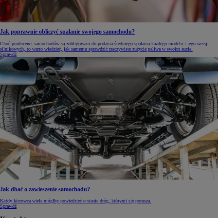
Jak poprawnie obliczyć spalanie swojego samochodu?
Choć producenci samochodów są zobligowani do podania średniego spalania każdego modelu i jego wersji
silnikowych, to warto wiedzieć, jak samemu sprawdzić rzeczywiste zużycie paliwa w swoim aucie.
Sprawdź
Jak dbać o zawieszenie samochodu?
Każdy kierowca wiele mógłby powiedzieć o stanie dróg, którymi się porusza.
Sprawdź