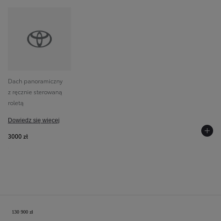
Dach panoramiczny
z ręcznie sterowaną
roletą
Dowiedz się więcej
3000 zł
Twoja konfiguracja
130 900 zł