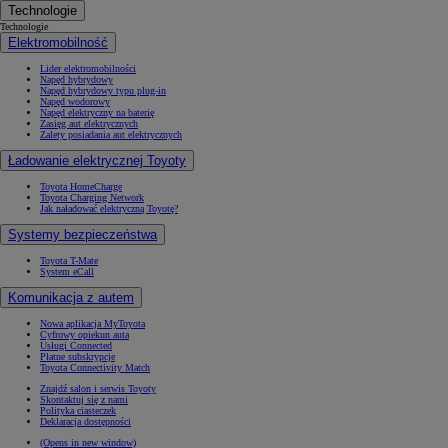
Technologie
Technologie
Elektromobilność
Lider elektromobilności
Napęd hybrydowy
Napęd hybrydowy typu plug-in
Napęd wodorowy
Napęd elektryczny na baterię
Zasięg aut elektrycznych
Zalety posiadania aut elektrycznych
Ładowanie elektrycznej Toyoty
Toyota HomeCharge
Toyota Charging Network
Jak naładować elektryczną Toyotę?
Systemy bezpieczeństwa
Toyota T-Mate
System eCall
Komunikacja z autem
Nowa aplikacja MyToyota
Cyfrowy opiekun auta
Usługi Connected
Płatne subskrypcje
Toyota Connectivity Match
Znajdź salon i serwis Toyoty
Skontaktuj się z nami
Polityka ciasteczek
Deklaracja dostępności
(Opens in new window)