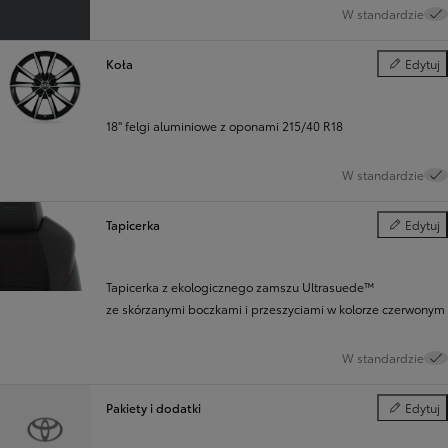
W standardzie
Koła
Edytuj
Koła
18" felgi aluminiowe z oponami 215/40 R18
W standardzie
Tapicerka
Edytuj
Tapicerka
Tapicerka z ekologicznego zamszu Ultrasuede™
ze skórzanymi boczkami i przeszyciami w kolorze czerwonym
W standardzie
Pakiety i dodatki
Edytuj
Pakiety i d