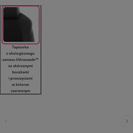
Tapicerka
z ekologicznego
zamszu Ultrasuede™
ze skórzanymi
boczkami
i przeszyciami
w kolorze
czerwonym
Poprzedni
Nast