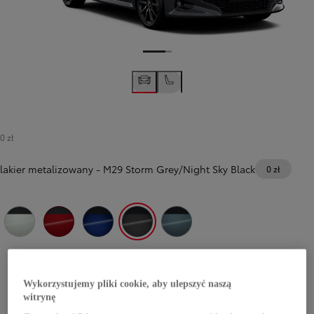
0 zł
lakier metalizowany
-
M29 Storm Grey/Night Sky Black
0 zł
2PU Platinum Pearl White/Eclipse Black
2SZ Imperial Red/Eclipse Black
M20 Juniper Blue/Night Sky Black
M29 Storm Grey/Night Sky Black
Celestite Grey with black roof (2TH)
Wykorzystujemy pliki cookie, aby ulepszyć naszą
witrynę