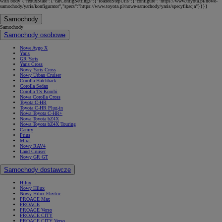
with body {"reduxState":{"carConfigSettings":{"loadedStepUrls":{"configure":"https://www.toyota.pl/nowe-
samochody/yaris/konfigurator","specs":"https://www.toyota.pl/nowe-samochody/yaris/specyfikacja"}}}}
Samochody
Samochody
Samochody osobowe
Nowe Aygo X
Yaris
GR Yaris
Yaris Cross
Nowy Yaris Cross
Nowy Urban Cruiser
Corolla Hatchback
Corolla Sedan
Corolla TS Kombi
Nowa Corolla Cross
Toyota C-HR
Toyota C-HR Plug-in
Nowa Toyota C-HR+
Nowa Toyota bZ4X
Nowa Toyota bZ4X Touring
Camry
Prius
Mirai
Nowy RAV4
Land Cruiser
Nowy GR GT
Samochody dostawcze
Hilux
Nowy Hilux
Nowy Hilux Electric
PROACE Max
PROACE
PROACE Verso
PROACE CITY
PROACE CITY Verso