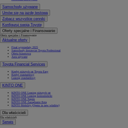
Samochody używane
Umów się na jazdę testową
Zobacz wszystkie cenniki
Konfiguruj swoją Toyotę
Oferty specjalne i Finansowanie
Oferty specjalne i Finansowanie
Aktualne oferty
Finał wyprzedaży 2025
Samochody dostawcze Toyota Professional
Oferta biznesowa
Auta używane
Toyota Financial Services
Kredyt niższych rat Toyota Easy
Kredyt standardowy
Leasing standardowy
KINTO ONE
KINTO ONE Leasing niższych rat
KINTO ONE Leasing konsumencki
KINTO ONE Najem
KINTO ONE Zarządzanie flotą
KINTO Mobility
(Opens in new window)
Dla właścicieli
Dla właścicieli
Serwis