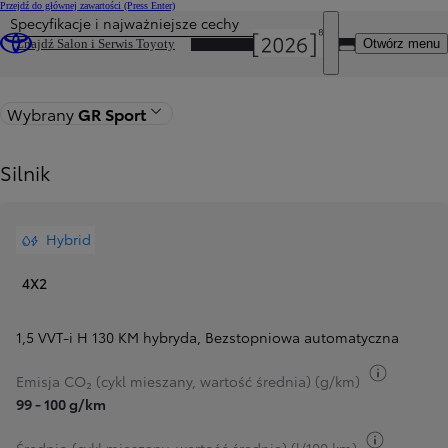
Przejdź do głównej zawartości
(Press Enter)
Specyfikacje i najważniejsze cechy
DEALER NAME
Otwórz menu
Znajdź Salon i Serwis Toyoty
Wróć do strony modelu
Wybrany
GR Sport
Silnik
Hybrid
4X2
1,5 VVT-i H 130 KM hybryda
,
Bezstopniowa automatyczna
Przełącz
Emisja CO₂ (cykl mieszany, wartość średnia) (g/km)
99 - 100 g/km
Przełącz 