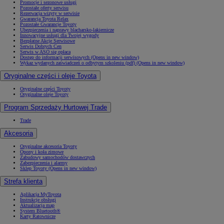
Promocje i sezonowe usługi
Pozostałe oferty serwisu
Rezerwacja wizyty w serwisie
Gwarancja Toyota Relax
Pozostałe Gwarancje Toyoty
Ubezpieczenia i naprawy blacharsko-lakiernicze
Innowacyjne usługi dla Twojej wygody
Bezpłatne Akcje Serwisowe
Serwis Dobrych Cen
Serwis w ASO się opłaca
Dostęp do informacji serwisowych
(Opens in new window)
Wykaz wydanych zaświadczeń o odbytym szkoleniu (pdf)
(Opens in new window)
Oryginalne części i oleje Toyota
Oryginalne części Toyoty
Oryginalne oleje Toyoty
Program Sprzedaży Hurtowej Trade
Trade
Akcesoria
Oryginalne akcesoria Toyoty
Opony i koła zimowe
Zabudowy samochodów dostawczych
Zabezpieczenia i alarmy
Sklep Toyoty
(Opens in new window)
Strefa klienta
Aplikacja MyToyota
Instrukcje obsługi
Aktualizacja map
System Bluetooth®
Karty Ratownicze