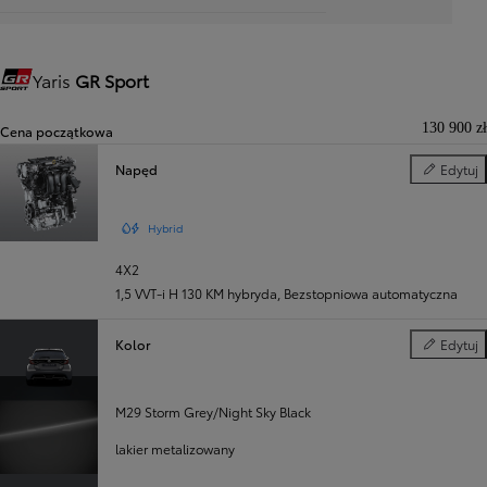
Yaris
GR Sport
Gazoo Racing
130 900 zł
Cena początkowa
Napęd
Edytuj
Napęd
Hybrid
4X2
1,5 VVT-i H 130 KM hybryda
,
Bezstopniowa automatyczna
Kolor
Edytuj
Kolor
M29 Storm Grey/Night Sky Black
lakier metalizowany