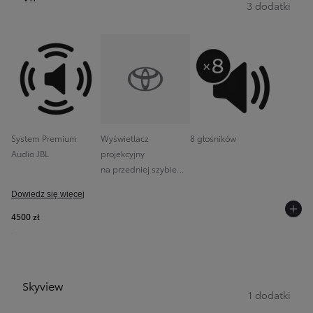
3 dodatki
System Premium
Wyświetlacz
8 głośników
Audio JBL
projekcyjny
na przedniej szybie
(HUD)
Dowiedz się więcej
4500 zł
Skyview
1 dodatki