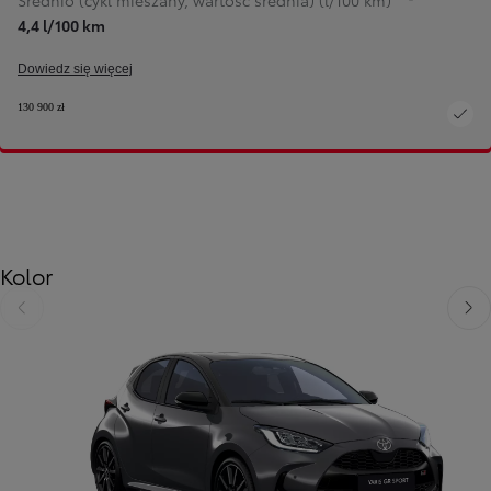
Średnio (cykl mieszany, wartość średnia) (l/100 km)
4,4 l/100 km
Dowiedz się więcej
130 900 zł
Kolor
Poprzedni
Nast