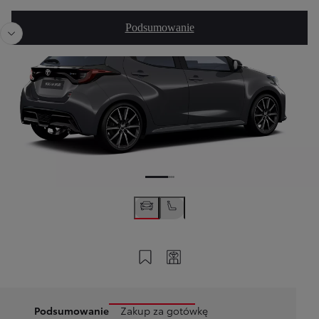
Poprzedni
Nast
Podsumowanie
Zapisz na swoim koncie
Twój kod
Podsumowanie
Zakup za gotówkę