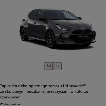
Poprzedni
Nast
Tapicerka z ekologicznego zamszu Ultrasuede™
ze skórzanymi boczkami i przeszyciami w kolorze
czerwonym
W standardzie