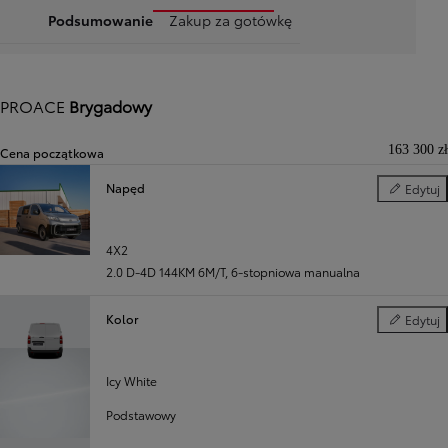
Podsumowanie
Zakup za gotówkę
PROACE
Brygadowy
163 300 zł
Cena początkowa
Napęd
Edytuj
Napęd
Poprzedni
Następny
4X2
2.0 D-4D 144KM 6M/T
,
6-stopniowa manualna
Kolor
Edytuj
Kolor
Icy White
Podstawowy