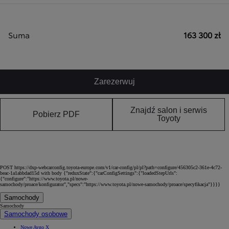
Suma
163 300 zł
Zarezerwuj
Znajdź salon i serwis
Pobierz PDF
Toyoty
POST https://dxp-webcarconfig.toyota-europe.com/v1/car-config/pl/pl?path=configure/456305c2-361e-4c72-
beac-1a1abbdad15d with body {"reduxState":{"carConfigSettings":{"loadedStepUrls":
{"configure":"https://www.toyota.pl/nowe-
samochody/proace/konfigurator","specs":"https://www.toyota.pl/nowe-samochody/proace/specyfikacja"}}}}
Samochody
Samochody
Samochody osobowe
Nowe Aygo X