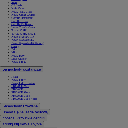
Yaris
GR Yaris
Yaris Cross
Nowy Yaris Cross
Nowy Urban Cruiser
Corolla Hatchback
Corolla Sedan
Corolla TS Kombi
Nowa Corolla Cross
Toyota C-HR
Toyota C-HR Plug-in
Nowa Toyota C-HR+
Nowa Toyota bZ4X
Nowa Toyota bZ4X Touring
Camry
Prius
Mirai
Nowy RAV4
Land Cruiser
Nowy GR GT
Samochody dostawcze
Hilux
Nowy Hilux
Nowy Hilux Electric
PROACE Max
PROACE
PROACE Verso
PROACE CITY
PROACE CITY Verso
Samochody używane
Umów się na jazdę testową
Zobacz wszystkie cenniki
Konfiguruj swoją Toyotę