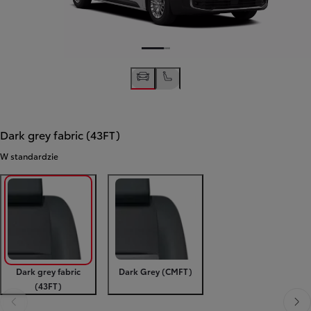
Dark grey fabric (43FT)
W standardzie
Dark grey fabric
Dark Grey (CMFT)
(43FT)
Poprzedni
Nast