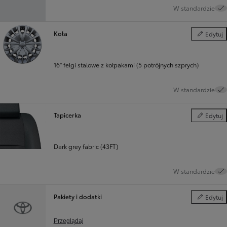
W standardzie
Koła
Edytuj
Koła
16" felgi stalowe z kołpakami (5 potrójnych szprych)
W standardzie
Tapicerka
Edytuj
Tapicerka
Dark grey fabric (43FT)
W standardzie
Pakiety i dodatki
Edytuj
Pakiety i d
Przeglądaj