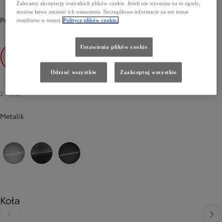
Zalecamy akceptację wszystkich plików cookie. Jeżeli nie wyrażasz na to zgody,
możesz łatwo zmienić ich ustawienia. Szczegółowe informacje na ten temat
Podstawowy
-
Icy White
0 zł
znajdziesz w naszej
Polityce plików cookie.
Ustawienia plików cookie
Icy White
Odrzuć wszystkie
Zaakceptuj wszystkie
2 195 zł
Metalik
Poprzedni
Następny
Silver
Titanium Grey
Black
Koła
Poprzedni
Nast