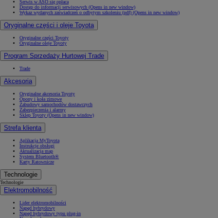
Serwis w ASO się opłaca
Dostęp do informacji serwisowych
(Opens in new window)
Wykaz wydanych zaświadczeń o odbytym szkoleniu (pdf)
(Opens in new window)
Oryginalne części i oleje Toyota
Oryginalne części Toyoty
Oryginalne oleje Toyoty
Program Sprzedaży Hurtowej Trade
Trade
Akcesoria
Oryginalne akcesoria Toyoty
Opony i koła zimowe
Zabudowy samochodów dostawczych
Zabezpieczenia i alarmy
Sklep Toyoty
(Opens in new window)
Strefa klienta
Aplikacja MyToyota
Instrukcje obsługi
Aktualizacja map
System Bluetooth®
Karty Ratownicze
Technologie
Technologie
Elektromobilność
Lider elektromobilności
Napęd hybrydowy
Napęd hybrydowy typu plug-in