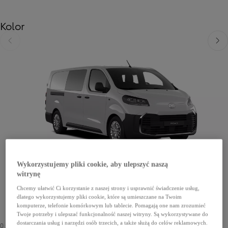
Kolor
Poprzedni
Nast
Wykorzystujemy pliki cookie, aby ulepszyć naszą
witrynę
Chcemy ułatwić Ci korzystanie z naszej strony i usprawnić świadczenie usług,
dlatego wykorzystujemy pliki cookie, które są umieszczane na Twoim
komputerze, telefonie komórkowym lub tablecie. Pomagają one nam zrozumieć
Twoje potrzeby i ulepszać funkcjonalność naszej witryny. Są wykorzystywane do
dostarczania usług i narzędzi osób trzecich, a także służą do celów reklamowych.
0 zł