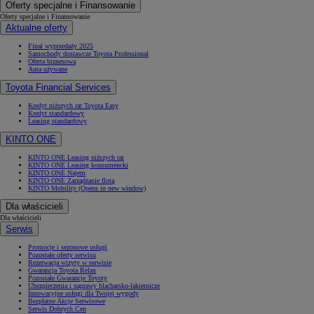
Oferty specjalne i Finansowanie
Oferty specjalne i Finansowanie
Aktualne oferty
Finał wyprzedaży 2025
Samochody dostawcze Toyota Professional
Oferta biznesowa
Auta używane
Toyota Financial Services
Kredyt niższych rat Toyota Easy
Kredyt standardowy
Leasing standardowy
KINTO ONE
KINTO ONE Leasing niższych rat
KINTO ONE Leasing konsumencki
KINTO ONE Najem
KINTO ONE Zarządzanie flotą
KINTO Mobility
(Opens in new window)
Dla właścicieli
Dla właścicieli
Serwis
Promocje i sezonowe usługi
Pozostałe oferty serwisu
Rezerwacja wizyty w serwisie
Gwarancja Toyota Relax
Pozostałe Gwarancje Toyoty
Ubezpieczenia i naprawy blacharsko-lakiernicze
Innowacyjne usługi dla Twojej wygody
Bezpłatne Akcje Serwisowe
Serwis Dobrych Cen