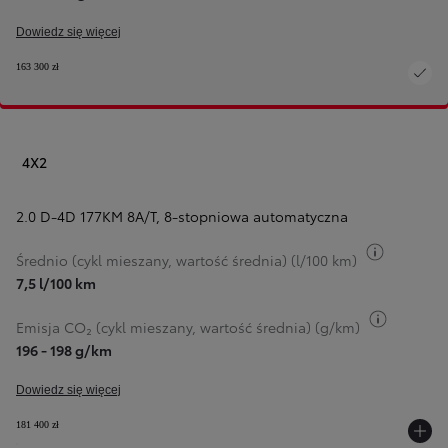
Dowiedz się więcej
163 300 zł
4X2
2.0 D-4D 177KM 8A/T
,
8-stopniowa automatyczna
Przełącz 
Średnio (cykl mieszany, wartość średnia) (l/100 km)
7,5 l/100 km
Przełącz
Emisja CO₂ (cykl mieszany, wartość średnia) (g/km)
196 - 198 g/km
Dowiedz się więcej
181 400 zł