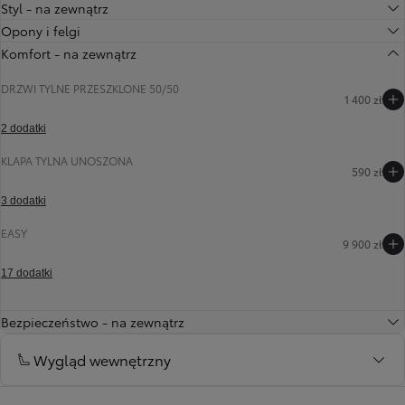
Styl - na zewnątrz
Opony i felgi
Komfort - na zewnątrz
DRZWI TYLNE PRZESZKLONE 50/50
1 400 zł
2 dodatki
KLAPA TYLNA UNOSZONA
Poprzedni
Następny
590 zł
3 dodatki
EASY
9 900 zł
17 dodatki
Bezpieczeństwo - na zewnątrz
Wygląd wewnętrzny