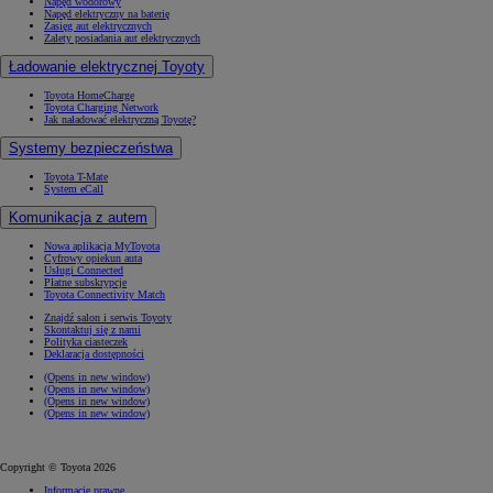
Napęd wodorowy
Napęd elektryczny na baterię
Zasięg aut elektrycznych
Zalety posiadania aut elektrycznych
Ładowanie elektrycznej Toyoty
Toyota HomeCharge
Toyota Charging Network
Jak naładować elektryczną Toyotę?
Systemy bezpieczeństwa
Toyota T-Mate
System eCall
Komunikacja z autem
Nowa aplikacja MyToyota
Cyfrowy opiekun auta
Usługi Connected
Płatne subskrypcje
Toyota Connectivity Match
Znajdź salon i serwis Toyoty
Skontaktuj się z nami
Polityka ciasteczek
Deklaracja dostępności
(Opens in new window)
(Opens in new window)
(Opens in new window)
(Opens in new window)
Copyright © Toyota 2026
Informacje prawne