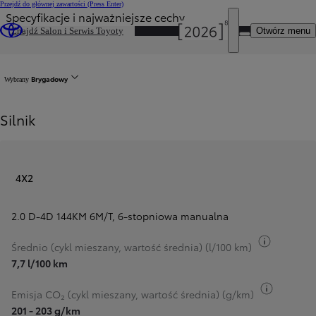
Przejdź do głównej zawartości
(Press Enter)
Specyfikacje i najważniejsze cechy
DEALER NAME
Otwórz menu
Znajdź Salon i Serwis Toyoty
Wróć do strony modelu
Brygadowy
Wybrany
Silnik
4X2
2.0 D-4D 144KM 6M/T
,
6-stopniowa manualna
Przełącz 
Średnio (cykl mieszany, wartość średnia) (l/100 km)
7,7 l/100 km
Przełącz
Emisja CO₂ (cykl mieszany, wartość średnia) (g/km)
201 - 203 g/km