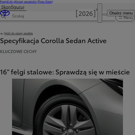
Przejdź do głównej zawartości
(Press Enter)
Skonfiguruj
DEALER NAME
Otwórz menu
Znajdź Salon i Serwis Toyoty
Menu
Wyszukaj dane techniczne
Wróć do strony modelu
Specyfikacja Corolla Sedan Active
KLUCZOWE CECHY
16" felgi stalowe: Sprawdzą się w mieście