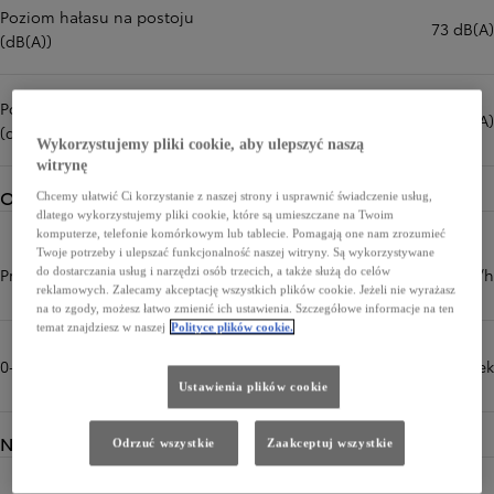
Poziom hałasu na postoju
73 dB(A)
(dB(A))
Poziom hałasu podczas jazdy
66 dB(A)
(dB(A))
Wykorzystujemy pliki cookie, aby ulepszyć naszą
witrynę
Osiągi
Chcemy ułatwić Ci korzystanie z naszej strony i usprawnić świadczenie usług,
dlatego wykorzystujemy pliki cookie, które są umieszczane na Twoim
komputerze, telefonie komórkowym lub tablecie. Pomagają one nam zrozumieć
Twoje potrzeby i ulepszać funkcjonalność naszej witryny. Są wykorzystywane
Prędkość maksymalna (km/h)
180 km/h
do dostarczania usług i narzędzi osób trzecich, a także służą do celów
reklamowych. Zalecamy akceptację wszystkich plików cookie. Jeżeli nie wyrażasz
na to zgody, możesz łatwo zmienić ich ustawienia. Szczegółowe informacje na ten
temat znajdziesz w naszej
Polityce plików cookie.
0-100 km/h (sek)
9,3 sek
Ustawienia plików cookie
Napęd
Odrzuć wszystkie
Zaakceptuj wszystkie