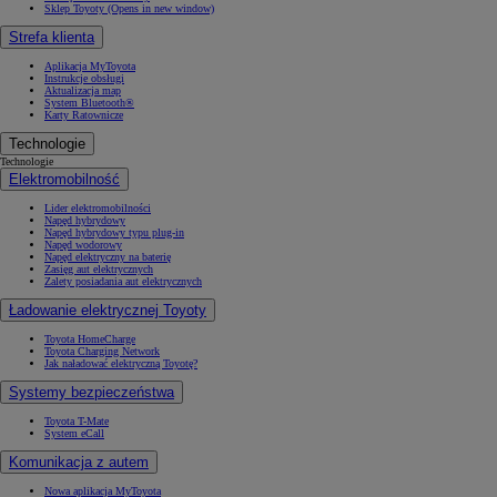
Sklep Toyoty
(Opens in new window)
Strefa klienta
Aplikacja MyToyota
Instrukcje obsługi
Aktualizacja map
System Bluetooth®
Karty Ratownicze
Technologie
Technologie
Elektromobilność
Lider elektromobilności
Napęd hybrydowy
Napęd hybrydowy typu plug-in
Napęd wodorowy
Napęd elektryczny na baterię
Zasięg aut elektrycznych
Zalety posiadania aut elektrycznych
Ładowanie elektrycznej Toyoty
Toyota HomeCharge
Toyota Charging Network
Jak naładować elektryczną Toyotę?
Systemy bezpieczeństwa
Toyota T-Mate
System eCall
Komunikacja z autem
Nowa aplikacja MyToyota