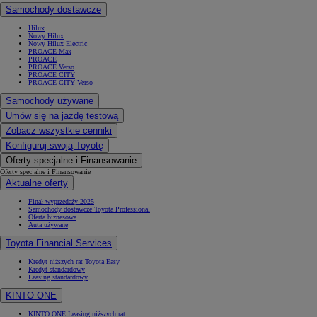
Samochody dostawcze
Hilux
Nowy Hilux
Nowy Hilux Electric
PROACE Max
PROACE
PROACE Verso
PROACE CITY
PROACE CITY Verso
Samochody używane
Umów się na jazdę testową
Zobacz wszystkie cenniki
Konfiguruj swoją Toyotę
Oferty specjalne i Finansowanie
Oferty specjalne i Finansowanie
Aktualne oferty
Finał wyprzedaży 2025
Samochody dostawcze Toyota Professional
Oferta biznesowa
Auta używane
Toyota Financial Services
Kredyt niższych rat Toyota Easy
Kredyt standardowy
Leasing standardowy
KINTO ONE
KINTO ONE Leasing niższych rat