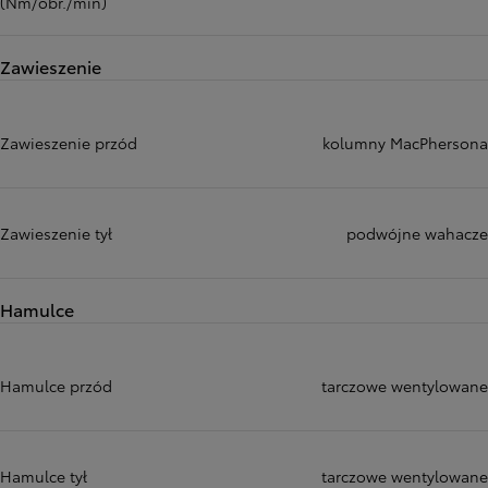
(Nm/obr./min)
Zawieszenie
Zawieszenie przód
kolumny MacPhersona
Zawieszenie tył
podwójne wahacze
Hamulce
Hamulce przód
tarczowe wentylowane
Hamulce tył
tarczowe wentylowane