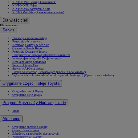
KINTO ONE Leasing konsumencki
KINTO ONE Najem
KINTO ONE Zarządzanie flotą
KINTO Mobility
(Opens in new window)
Dla właścicieli
Dla właścicieli
Serwis
Promocje i sezonowe usługi
Pozostałe oferty serwisu
Rezerwacja wizyty w serwisie
Gwarancja Toyota Relax
Pozostałe Gwarancje Toyoty
Ubezpieczenia i naprawy blacharsko-lakiernicze
Innowacyjne usługi dla Twojej wygody
Bezpłatne Akcje Serwisowe
Serwis Dobrych Cen
Serwis w ASO się opłaca
Dostęp do informacji serwisowych
(Opens in new window)
Wykaz wydanych zaświadczeń o odbytym szkoleniu (pdf)
(Opens in new window)
Oryginalne części i oleje Toyota
Oryginalne części Toyoty
Oryginalne oleje Toyoty
Program Sprzedaży Hurtowej Trade
Trade
Akcesoria
Oryginalne akcesoria Toyoty
Opony i koła zimowe
Zabudowy samochodów dostawczych
Zabezpieczenia i alarmy