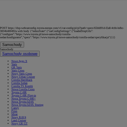
POST https://dxp-webcarconfig.toyota-europe.com/v1/car-config/pl/pl?path=specs/65bfd91d-f2a8-4cbb-bdbc-
3834b400492a with body {"reduxState":{"carConfigSettings":{"loadedStepUrls":
{"configure":"https://www.toyota.pl/nowe-samochody/corolla-
sedan/konfigurator","specs":"https://www.toyota.pl/nowe-samochody/corolla-sedan/specyfikacja"}}}}
Samochody
Samochody
Samochody osobowe
Nowe Aygo X
Yaris
GR Yaris
Yaris Cross
Nowy Yaris Cross
Nowy Urban Cruiser
Corolla Hatchback
Corolla Sedan
Corolla TS Kombi
Nowa Corolla Cross
Toyota C-HR
Toyota C-HR Plug-in
Nowa Toyota C-HR+
Nowa Toyota bZ4X
Nowa Toyota bZ4X Touring
Camry
Prius
Mirai
Nowy RAV4
Land Cruiser
Nowy GR GT