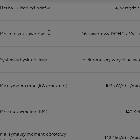
Liczba i układ cylindrów
4, w rzędzie
Więcej informacji
Mechanizm zaworów
16-zaworowy DOHC z VVT-i
System wtrysku paliwa
elektroniczny wtrysk paliwa
Maksymalna moc (kW/obr./min)
103 kW/obr./min
Moc maksymalna (KM)
140 KM
Maksymalny moment obrotowy
142 Nm/obr./min