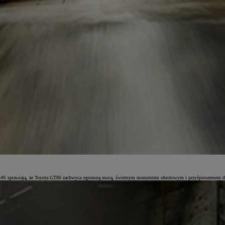
 D-4S sprawiają, że Toyota GT86 zachwyca ogromną mocą, świetnym momentem obrotowym i przyśpieszeniem d