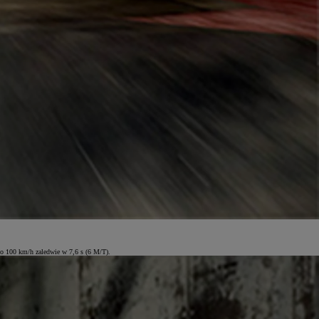
o 100 km/h zaledwie w 7,6 s (6 M/T).