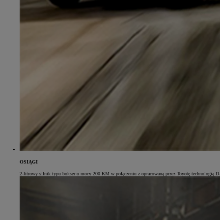
OSIĄGI
2-litrowy silnik typu bokser o mocy 200 KM w połączeniu z opracowaną przez Toyotę technologią