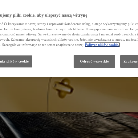
jemy pliki cookie, aby ulepszyć naszą witrynę
ć Ci korzystanie z naszej strony i usprawnić świadczenie usług, dlatego wykorzystujemy pliki co
na Twoim komputerze, telefonie komórkowym lub tablecie. Pomagają one nam zrozumieć Twoje 
cjonalność naszej witryny. Są wykorzystywane do dostarczania usług i narzędzi osób trzecich, a 
wych. Zalecamy akceptację wszystkich plików cookie. Jeżeli nie wyrażasz na to zgody, możesz 
a. Szczegółowe informacje na ten temat znajdziesz w naszej
Polityce plików cookie.
nia plików cookie
Odrzuć wszystkie
Zaakcept