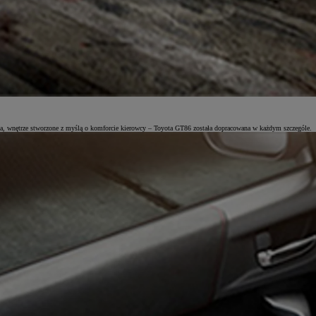
, wnętrze stworzone z myślą o komforcie kierowcy – Toyota GT86 została dopracowana w każdym szczególe.