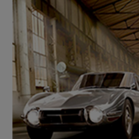
Od
81 900 zł
Yaris Cross
HYBRID