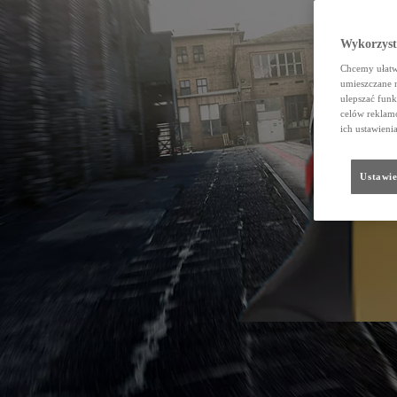
Wykorzystu
Chcemy ułatwi
umieszczane 
ulepszać funk
celów reklamo
ich ustawieni
Ustawie