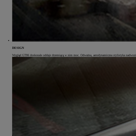
Od
105 300 zł
Corolla Hatchback
HYBRID
DESIGN
Wygląd GT86 doskonale oddaje drzemiącą w nim moc. Odważna, aerodynamiczna stylistyka nadwozia