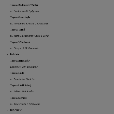
Toyota Bydgoszcz Walder
ul. Fordońska 38 Bydgoszcz
Toyota Grudziądz
ul. Porucznika Krzycha 2 Grudziądz
Toyota Toruń
ul. Marii Skłodowskiej Curie 1 Toruń
Toyota Włocławek
ul. Okrężna 2 G Włocławek
łódzkie
Toyota Bełchatów
Dobrzelów 20A Bełchatów
Toyota Łódź
ul. Brzezińska 24A Łódź
Toyota Łódź Sabaj
ul. Łódzka 69A Rzgów
Toyota Sieradz
ul. Jana Pawła II 93 Sieradz
lubelskie