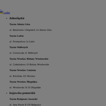
+
−
Leaflet
dolnośląskie
Toyota Jelenia Góra
ul. Batalionów Chłopskich 1A Jelenia Góra
Toyota Lubin
ul. Przemysłowa 1e Lubin
Toyota Wałbrzych
ul. Uczniowska 21 Wałbrzych
Toyota Wrocław Bielany Wrocławskie
ul. Czekoladowa 10 Bielany Wrocławskie
Toyota Wrocław Centrum
ul. Klecińska 155 Wrocław
Toyota Wrocław Długołęka
ul. Wrocławska 54 54 Długołęka
kujawsko-pomorskie
Toyota Bydgoszcz Jaworski
al. Jana Pawła II 150 Bydgoszcz