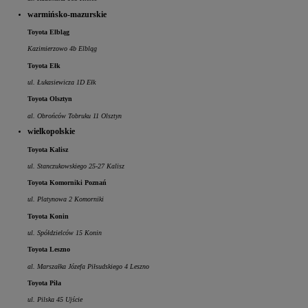
warmińsko-mazurskie
Toyota Elbląg
Kazimierzowo 4b Elbląg
Toyota Ełk
ul. Łukasiewicza 1D Ełk
Toyota Olsztyn
al. Obrońców Tobruku 11 Olsztyn
wielkopolskie
Toyota Kalisz
ul. Stanczukowskiego 25-27 Kalisz
Toyota Komorniki Poznań
ul. Platynowa 2 Komorniki
Toyota Konin
ul. Spółdzielców 15 Konin
Toyota Leszno
al. Marszałka Józefa Piłsudskiego 4 Leszno
Toyota Piła
ul. Pilska 45 Ujście