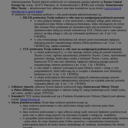
Administratorem Twoich danych osobowych we wskazanym poniżej zakresie są
Toyota Central
Europe Sp. z o.o.
, 02-673 Warszawa, ul. Konstruktorska 5 (
TCE
) oraz wybrany
Autoryzowany
Diler Toyoty
– aktualizowane listy adresowe oraz dane kontaktowe są na stronie
www.toyota.pl
(otwiera się w nowej karcie)
W zależności od wskazanej podstawy i celu przetwarzania administratorami są:.
DILER przetwarza Twoje osobowe w celu oraz na następującej podstawie prawnej:
w celu podjęcia działań, w tym umówienia i realizacji usługi jazdy testowej
(szczegółowe dane Dilera widnieją na formularzu, linku odsyłającym do strony
albo zostaną Tobie przekazane po skontaktowaniu się) na podstawie Twojego
zainteresowania ofertą na stronie internetowej TCE i Dilera oraz w razie zawarcia
umowy na taką usługę w celu jej wykonania (podstawa z art. 6 ust 1 lit.
b RODO),
w celu ewentualnego dochodzenia lub obrony przed roszczeniami będącym
realizacją prawnie uzasadnionego interesu Dilera (podstawa z art. 6 ust. 1 lit.
f RODO) (np. zapłata mandatu);
TCE przetwarza Twoje osobowe w celu oraz na następującej podstawie prawnej:
w celach analitycznych tj. w celu lepszego doboru usług do potrzeb klientów
Toyota i Lexus, ogólnej optymalizacji produktów Toyota i Lexus, optymalizacji
procesów obsługi, budowania wiedzy o klientach Toyota i Lexus, analizy
finansowej TCE oraz sieci dilerskiej, będących realizacją naszego prawnie
uzasadnionego interesu (podstawa z art. 6 ust. 1 lit. f RODO);
w celu badań w zakresie wykonanych przez Dilerów umów i usług w tym
posprzedażnych, które odbywają się w związku z działaniem sieci dilerskiej)
(podstawa z art. 6 ust. 1 lit. f RODO);
w celach archiwalnych (dowodowych) będących realizacją naszego prawnie
uzasadnionego interesu zabezpieczenia informacji na wypadek prawnej potrzeby
wykazania faktów (art. 6 ust. 1 lit. f RODO);
Odbiorcy danych:
odbiorcą Twoich danych osobowych będą
Autoryzowani Dilerzy Toyoty
w Polsce (Dilerzy)
, firmy współpracujące w zakresie usług IT, usług marketingowych, badań rynku,
call center, spółki z grupy TOYOTA;
Kontakt:
W TCE można skontaktować się z Punktem Kontaktowym Ochrony Danych pod adresem
e-mail:
klient@toyota.pl
Okres przechowywania:
Twoje dane osobowe przechowywane są:
dane osobowe przetwarzane w celu umówienia usługi jazdy testowej przez okres
do 6 miesięcy;
dane osobowe przetwarzane w razie odbycia usługi jazdy testowej będziemy przechowywać
przez czas w jakim mogą ujawnić się roszczenia związane z usługą np. mandatem;
w przypadku przetwarzania danych w celu realizacji naszego prawnie uzasadnionego interesu
- przez okres do czasu złożenia przez Ciebie sprzeciwu, z zastrzeżeniem konieczności
przetwarzania danych do końca okresu niezbędnego do ustalenia, dochodzenia lub obrony
roszczeń.