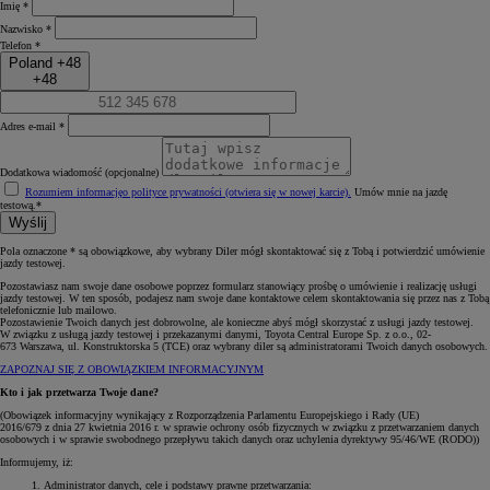
Imię *
Nazwisko *
Telefon *
Poland +48
+48
Adres e-mail *
Dodatkowa wiadomość (opcjonalne)
Rozumiem informację
o polityce prywatności (otwiera się w nowej karcie)
.
Umów mnie na jazdę
testową.*
Wyślij
Pola oznaczone * są obowiązkowe, aby wybrany Diler mógł skontaktować się z Tobą i potwierdzić umówienie
jazdy testowej.
Pozostawiasz nam swoje dane osobowe poprzez formularz stanowiący prośbę o umówienie i realizację usługi
jazdy testowej. W ten sposób, podajesz nam swoje dane kontaktowe celem skontaktowania się przez nas z Tobą
telefonicznie lub mailowo.
Pozostawienie Twoich danych jest dobrowolne, ale konieczne abyś mógł skorzystać z usługi jazdy testowej.
W związku z usługą jazdy testowej i przekazanymi danymi, Toyota Central Europe Sp. z o.o., 02-
673 Warszawa, ul. Konstruktorska 5 (TCE) oraz wybrany diler są administratorami Twoich danych osobowych.
ZAPOZNAJ SIĘ Z OBOWIĄZKIEM INFORMACYJNYM
Kto i jak przetwarza Twoje dane?
(Obowiązek informacyjny wynikający z Rozporządzenia Parlamentu Europejskiego i Rady (UE)
2016/679 z dnia 27 kwietnia 2016 r. w sprawie ochrony osób fizycznych w związku z przetwarzaniem danych
osobowych i w sprawie swobodnego przepływu takich danych oraz uchylenia dyrektywy 95/46/WE (RODO))
Informujemy, iż:
Administrator danych, cele i podstawy prawne przetwarzania: