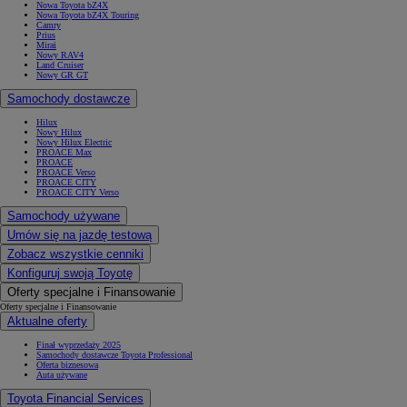
Nowa Toyota bZ4X
Nowa Toyota bZ4X Touring
Camry
Prius
Mirai
Nowy RAV4
Land Cruiser
Nowy GR GT
Samochody dostawcze
Hilux
Nowy Hilux
Nowy Hilux Electric
PROACE Max
PROACE
PROACE Verso
PROACE CITY
PROACE CITY Verso
Samochody używane
Umów się na jazdę testową
Zobacz wszystkie cenniki
Konfiguruj swoją Toyotę
Oferty specjalne i Finansowanie
Oferty specjalne i Finansowanie
Aktualne oferty
Finał wyprzedaży 2025
Samochody dostawcze Toyota Professional
Oferta biznesowa
Auta używane
Toyota Financial Services