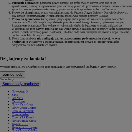
Pouczenie o prawach:
posiadasz prawo dostępu do treści swoich danych oraz prawo ich
sprostowania, usunięcia, ograniczenia przetwarzania, prawo do przenoszenia danych, prawo wniesienia
sprzeciwu wobec przetwarzania danych, prawo wniesienia sprzeciwu wobec profilowania;
Prawo do skargi:
masz prawo wniesienia skargi do Prezesa Urzędu Ochrony Danych Osobowych,
gdy uznasz, iż przetwarzanie Twoich danych osobowych narusza przepisy RODO;
Prawo do sprzeciwu:
w każdej chwili przysługuje Tobie prawo do wniesienia sprzeciwu wobec
przetwarzania Twoich danych na podstawie prawnie uzasadnionego interesu, opisanego powyżej.
Przestaniemy przetwarzać Twoje dane w tych celach, chyba że będziemy w stanie wykazać, że
w stosunku do tych danych istnieją dla nas ważne prawnie uzasadnione podstawy, które są nadrzędne
wobec Twoich interesów, praw i wolności, lub dane będą nam niezbędne do ewentualnego ustalenia,
dochodzenia lub obrony roszczeń;
Twoje dane osobowe
nie podlegają zautomatyzowanemu podejmowaniu decyzji, w tym
profilowaniu
związanym z automatycznym podejmowaniem decyzji tj. profilowaniu które
odbywałoby się bez udziału człowieka.
Dziękujemy za kontakt!
Wybrana stacja dilerska wkrótce się z Tobą skontaktuje, aby potwierdzić umówienie jazdy testowej.
Samochody
Samochody
Samochody osobowe
Nowe Aygo X
Yaris
GR Yaris
Yaris Cross
Nowy Yaris Cross
Nowy Urban Cruiser
Corolla Hatchback
Corolla Sedan
Corolla TS Kombi
Nowa Corolla Cross
Toyota C-HR
Toyota C-HR Plug-in
Nowa Toyota C-HR+