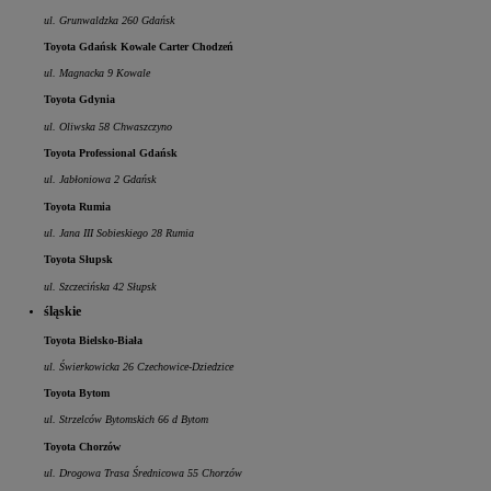
ul. Grunwaldzka 260 Gdańsk
Toyota Gdańsk Kowale Carter Chodzeń
ul. Magnacka 9 Kowale
Toyota Gdynia
ul. Oliwska 58 Chwaszczyno
Toyota Professional Gdańsk
ul. Jabłoniowa 2 Gdańsk
Toyota Rumia
ul. Jana III Sobieskiego 28 Rumia
Toyota Słupsk
ul. Szczecińska 42 Słupsk
śląskie
Toyota Bielsko-Biała
ul. Świerkowicka 26 Czechowice-Dziedzice
Toyota Bytom
ul. Strzelców Bytomskich 66 d Bytom
Toyota Chorzów
ul. Drogowa Trasa Średnicowa 55 Chorzów