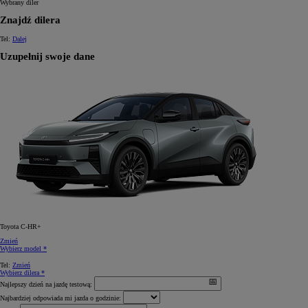
Wybrany diler
Znajdź dilera
Tel:
Dalej
Uzupełnij swoje dane
Toyota C-HR+
Zmień
Wybierz model *
Tel:
Zmień
Wybierz dilera *
Najlepszy dzień na jazdę testową:
Najbardziej odpowiada mi jazda o godzinie: