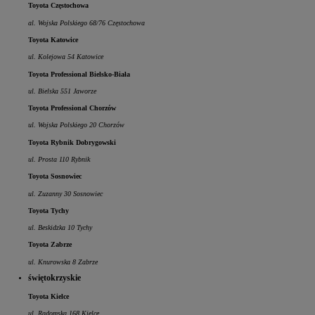
Toyota Częstochowa
al. Wojska Polskiego 68/76 Częstochowa
Toyota Katowice
ul. Kolejowa 54 Katowice
Toyota Professional Bielsko-Biała
ul. Bielska 551 Jaworze
Toyota Professional Chorzów
ul. Wojska Polskiego 20 Chorzów
Toyota Rybnik Dobrygowski
ul. Prosta 110 Rybnik
Toyota Sosnowiec
ul. Zuzanny 30 Sosnowiec
Toyota Tychy
ul. Beskidzka 10 Tychy
Toyota Zabrze
ul. Knurowska 8 Zabrze
świętokrzyskie
Toyota Kielce
ul. Radomska 168 Kielce