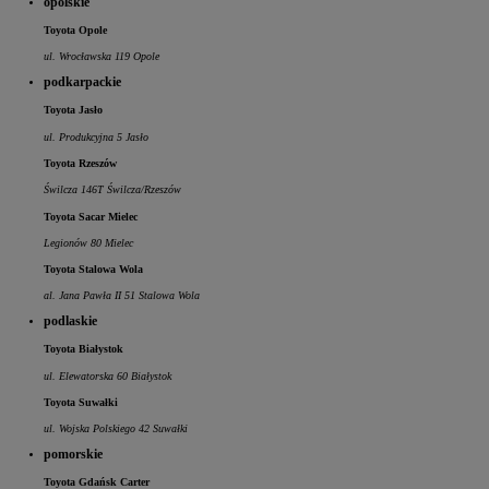
opolskie
Toyota Opole
ul. Wrocławska 119 Opole
podkarpackie
Toyota Jasło
ul. Produkcyjna 5 Jasło
Toyota Rzeszów
Świlcza 146T Świlcza/Rzeszów
Toyota Sacar Mielec
Legionów 80 Mielec
Toyota Stalowa Wola
al. Jana Pawła II 51 Stalowa Wola
podlaskie
Toyota Białystok
ul. Elewatorska 60 Białystok
Toyota Suwałki
ul. Wojska Polskiego 42 Suwałki
pomorskie
Toyota Gdańsk Carter