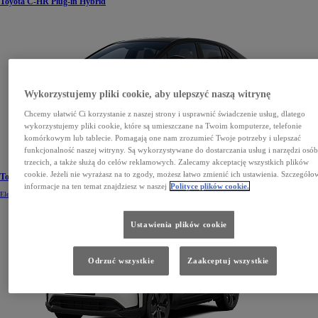
Toyota C-HR Plug-in Hybrid
Wykorzystujemy pliki cookie, aby ulepszyć naszą witrynę
Chcemy ułatwić Ci korzystanie z naszej strony i usprawnić świadczenie usług, dlatego
wykorzystujemy pliki cookie, które są umieszczane na Twoim komputerze, telefonie
komórkowym lub tablecie. Pomagają one nam zrozumieć Twoje potrzeby i ulepszać
funkcjonalność naszej witryny. Są wykorzystywane do dostarczania usług i narzędzi osó
trzecich, a także służą do celów reklamowych. Zalecamy akceptację wszystkich plików
cookie. Jeżeli nie wyrażasz na to zgody, możesz łatwo zmienić ich ustawienia. Szczegóło
Toyota C-HR+
informacje na ten temat znajdziesz w naszej
Polityce plików cookie.
Electric
Ustawienia plików cookie
Odrzuć wszystkie
Zaakceptuj wszystkie