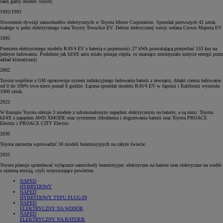
całej gamy modeli Toyoty.
1992/1993
Stworzenie dywizji samochodów elektrycznych w Toyota Motor Corporation. Sprzedaż pierwszych 42 sztuk
małego w pełni elektrycznego vana Toyoty TownAce EV. Debiut elektrycznej wersji sedana Crown Majesta EV.
1995
Premiera elektrycznego modelu RAV4 EV z baterią o pojemności 27 kWh pozwalającą przejechać 153 km na
jednym ładowaniu. Podobnie jak bZ4X auto miało pompę ciepła, co znacząco zmniejszało zużycie energii przez
układ klimatyzacji.
2002
Toyota wspólnie z GM opracowuje system indukcyjnego ładowania baterii z zewnątrz, dzięki czemu ładowanie
od 0 do 100% trwa nieco ponad 6 godzin. Łączna sprzedaż modelu RAV4 EV w Japonii i Kalifornii wyniosła
1000 sztuk.
2022
W Europie Toyota oferuje 3 modele z udoskonalonym napędem elektrycznym na baterie, a są nimi: Toyota
bZ4X z napędem AWD XMODE oraz systemem chłodzenia i dogrzewania baterii oraz Toyota PROACE
Electric i PROACE CITY Electric.
2030
Toyota zamierza wprowadzić 30 modeli bezemisyjnych na całym świecie.
2035
Toyota planuje sprzedawać wyłącznie samochody bezemisyjne: elektryczne na baterie oraz elektryczne na wodór
z ujemną emisją, czyli oczyszczające powietrze.
NAPĘD
HYBRYDOWY
NAPĘD
HYBRYDOWY TYPU PLUG-IN
NAPĘD
ELEKTRYCZNY NA WODÓR
NAPĘD
ELEKTRYCZNY NA BATERIE