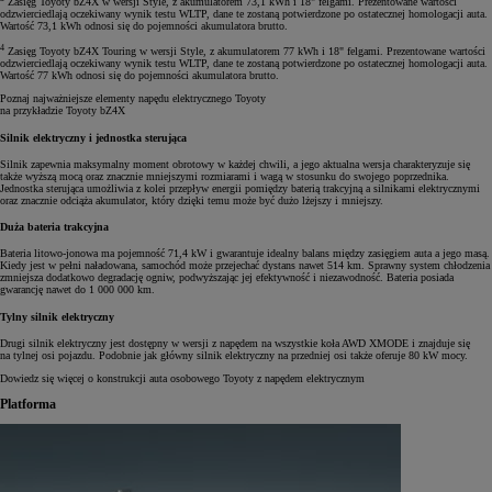
Zasięg Toyoty bZ4X w wersji Style, z akumulatorem 73,1 kWh i 18" felgami. Prezentowane wartości
odzwierciedlają oczekiwany wynik testu WLTP, dane te zostaną potwierdzone po ostatecznej homologacji auta.
Wartość 73,1 kWh odnosi się do pojemności akumulatora brutto.
4
Zasięg Toyoty bZ4X Touring w wersji Style, z akumulatorem 77 kWh i 18" felgami. Prezentowane wartości
odzwierciedlają oczekiwany wynik testu WLTP, dane te zostaną potwierdzone po ostatecznej homologacji auta.
Wartość 77 kWh odnosi się do pojemności akumulatora brutto.
Poznaj najważniejsze elementy napędu elektrycznego Toyoty
na przykładzie Toyoty bZ4X
Silnik elektryczny i jednostka sterująca
Silnik zapewnia maksymalny moment obrotowy w każdej chwili, a jego aktualna wersja charakteryzuje się
także wyższą mocą oraz znacznie mniejszymi rozmiarami i wagą w stosunku do swojego poprzednika.
Jednostka sterująca umożliwia z kolei przepływ energii pomiędzy baterią trakcyjną a silnikami elektrycznymi
oraz znacznie odciąża akumulator, który dzięki temu może być dużo lżejszy i mniejszy.
Duża bateria trakcyjna
Bateria litowo-jonowa ma pojemność 71,4 kW i gwarantuje idealny balans między zasięgiem auta a jego masą.
Kiedy jest w pełni naładowana, samochód może przejechać dystans nawet 514 km. Sprawny system chłodzenia
zmniejsza dodatkowo degradację ogniw, podwyższając jej efektywność i niezawodność. Bateria posiada
gwarancję nawet do 1 000 000 km.
Tylny silnik elektryczny
Drugi silnik elektryczny jest dostępny w wersji z napędem na wszystkie koła AWD XMODE i znajduje się
na tylnej osi pojazdu. Podobnie jak główny silnik elektryczny na przedniej osi także oferuje 80 kW mocy.
Dowiedz się więcej o konstrukcji auta osobowego Toyoty z napędem elektrycznym
Platforma