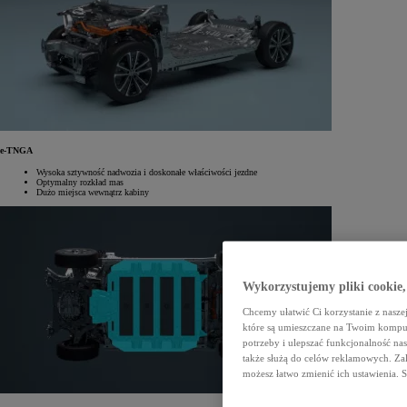
e-TNGA
Wysoka sztywność nadwozia i doskonałe właściwości jezdne
Optymalny rozkład mas
Dużo miejsca wewnątrz kabiny
Wykorzystujemy pliki cookie,
Chcemy ułatwić Ci korzystanie z naszej
które są umieszczane na Twoim kompu
potrzeby i ulepszać funkcjonalność nas
także służą do celów reklamowych. Zal
możesz łatwo zmienić ich ustawienia. 