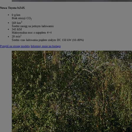
Nowa Toyota bZ4X
0 g/km
Brak emisji CO
2
3
569 km
Średni zasięg na jednym ładowaniu
343 KM
Maksymalna moc z napędem 4×4
1
28 min
Średni czas ładowania prądem stałym DC 150 kW (10–80%)
Przejdź na stronę modelu
Informuj mnie na bieżąco