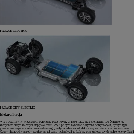
PROACE ELECTRIC
PROACE CITY ELECTRIC
Elektryfikacja
Wizja bezemisyjnej przyszłości, ogłoszona przez Toyotę w 1996 roku, staje się faktem. Do świetnie już
znanych zelektryfikowanych napędów marki, czyli pełnych hybryd elektryczno-benzynowych, hybryd typu
plug-in oraz napędu elektryczno-wodorowego, dołącza pełny napęd elektryczny na baterie w nowej odsłonie.
Cztery niezawodne napędy bazujące na tej samej technologii to kolejny etap zmierzający do pełnej elektryfikacji