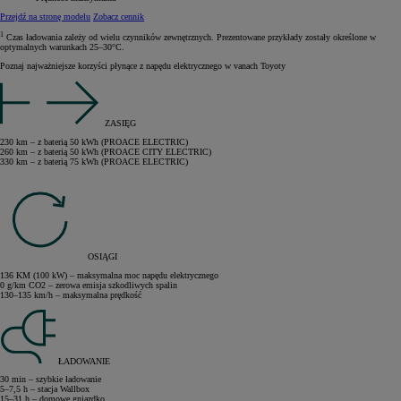
Przejdź na stronę modelu
Zobacz cennik
1
Czas ładowania zależy od wielu czynników zewnętrznych. Prezentowane przykłady zostały określone w
optymalnych warunkach 25–30°C.
Poznaj najważniejsze korzyści płynące z napędu elektrycznego w vanach Toyoty
ZASIĘG
230 km – z baterią 50 kWh (PROACE ELECTRIC)
260 km – z baterią 50 kWh (PROACE CITY ELECTRIC)
330 km – z baterią 75 kWh (PROACE ELECTRIC)
OSIĄGI
136 KM (100 kW) – maksymalna moc napędu elektrycznego
0 g/km CO2 – zerowa emisja szkodliwych spalin
130–135 km/h – maksymalna prędkość
ŁADOWANIE
30 min – szybkie ładowanie
5–7,5 h – stacja Wallbox
15–31 h – domowe gniazdko