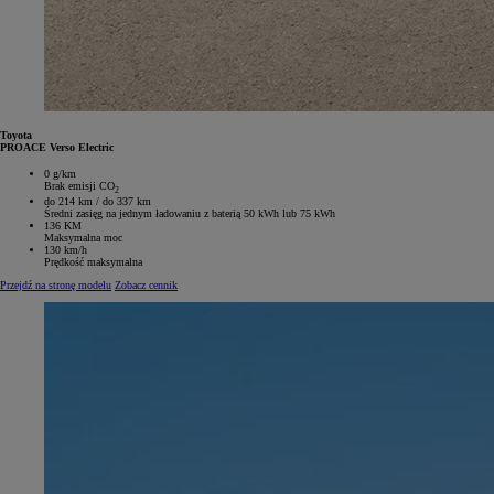
Toyota
PROACE Verso Electric
0 g/km
Brak emisji CO
2
do 214 km / do 337 km
Średni zasięg na jednym ładowaniu z baterią 50 kWh lub 75 kWh
136 KM
Maksymalna moc
130 km/h
Prędkość maksymalna
Przejdź na stronę modelu
Zobacz cennik