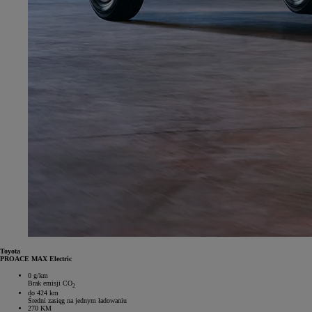
Toyota
PROACE MAX Electric
0 g/km
Brak emisji CO
2
do 424 km
Średni zasięg na jednym ładowaniu
270 KM