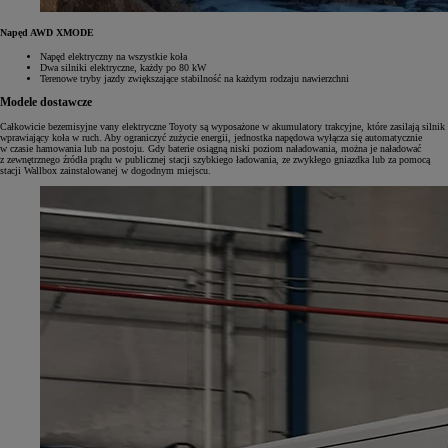
Napęd AWD XMODE
Napęd elektryczny na wszystkie koła
Dwa silniki elektryczne, każdy po 80 kW
Terenowe tryby jazdy zwiększające stabilność na każdym rodzaju nawierzchni
Modele dostawcze
Całkowicie bezemisyjne vany elektryczne Toyoty są wyposażone w akumulatory trakcyjne, które zasilają silnik
wprawiający koła w ruch. Aby ograniczyć zużycie energii, jednostka napędowa wyłącza się automatycznie
w czasie hamowania lub na postoju. Gdy baterie osiągną niski poziom naładowania, można je naładować
z zewnętrznego źródła prądu w publicznej stacji szybkiego ładowania, ze zwykłego gniazdka lub za pomocą
stacji Wallbox zainstalowanej w dogodnym miejscu.