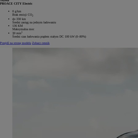
Toyota
PROACE CITY Electric
0 g/km
Brak emisji CO
2
do 330 km
Średni zasięg na jednym ładowaniu
136 KM
Maksymalna moc
1
30 min
Średni czas ładowania prądem stałym DC 100 kW (0–80%)
Przejdź na stronę modelu
Zobacz cennik