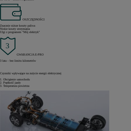
OSZCZĘDNOŚCI
Znacznie niższe koszty paliwa
Niskie koszty utrzymania
Ulgi z programem "Mój elektryk"
GWARANCJA E-PRO
3 lata – bez limitu kilometrów
Czynniki wpływające na zużycie energii elektrycznej
1. Obciążenie samochodu
2. Prędkość jazdy
3. Temperatura powietrza