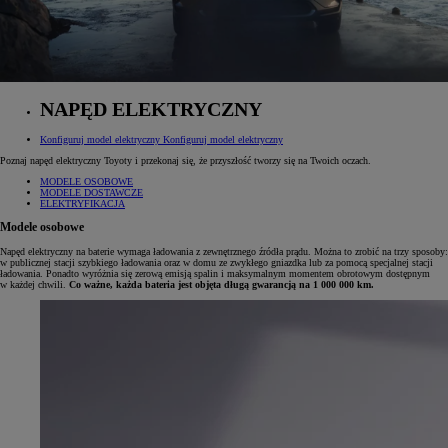
NAPĘD ELEKTRYCZNY
Konfiguruj model elektryczny
Konfiguruj model elektryczny
Poznaj napęd elektryczny Toyoty i przekonaj się, że przyszłość tworzy się na Twoich oczach.
MODELE OSOBOWE
MODELE DOSTAWCZE
ELEKTRYFIKACJA
Modele osobowe
Napęd elektryczny na baterie wymaga ładowania z zewnętrznego źródła prądu. Można to zrobić na trzy sposoby:
w publicznej stacji szybkiego ładowania oraz w domu ze zwykłego gniazdka lub za pomocą specjalnej stacji
ładowania. Ponadto wyróżnia się zerową emisją spalin i maksymalnym momentem obrotowym dostępnym
w każdej chwili.
Co ważne, każda bateria jest objęta długą gwarancją na 1 000 000 km.