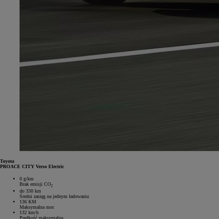
Toyota
PROACE CITY Verso Electric
0 g/km
Brak emisji CO
2
do 330 km
Średni zasięg na jednym ładowaniu
136 KM
Maksymalna moc
132 km/h
Prędkość maksymalna