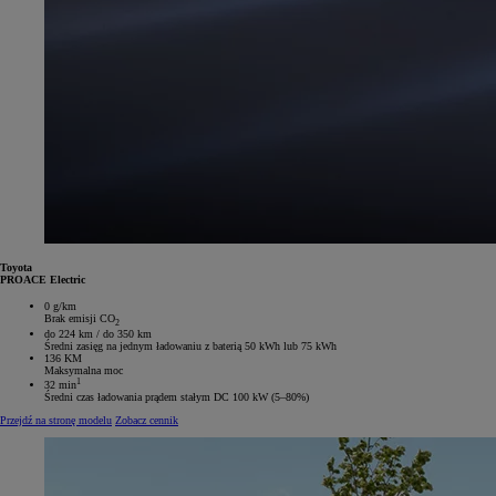
Toyota
PROACE Electric
0 g/km
Brak emisji CO
2
do 224 km / do 350 km
Średni zasięg na jednym ładowaniu z baterią 50 kWh lub 75 kWh
136 KM
Maksymalna moc
1
32 min
Średni czas ładowania prądem stałym DC 100 kW (5–80%)
Przejdź na stronę modelu
Zobacz cennik