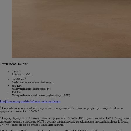
Toyota bZ4X Touring
0 g/km
Brak emisji CO
2
4
do 560 km
Średni zasięg na jednym ładowaniu
380 KM
Maksymalna moc z napędem 4×4
150 kW
Maksymalna moc ładowania prądem stałym (DC)
Przejdź na stronę modelu
Informuj mnie na bieżąco
1
Czas ładowania zależy od wielu czynników zewnętrznych. Prezentowane przykłady zostały określone w
optymalnych warunkach 25–30°C.
2
Dotyczy Toyoty C-HR+ z akumulatorem o pojemności 77 kWh, 18" felgami i napędem FWD. Zasięg został
zmierzony zgodnie z procedurą WLTP i zostanie zaktualizowany po zakończeniu procesu homologacji. Liczba
77 kWh odnosi się do pojemności akumulatora brutto.
3