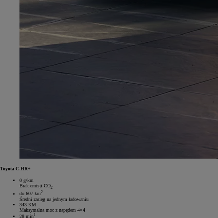
Toyota C-HR+
0 g/km
Brak emisji CO
2
2
do 607 km
Średni zasięg na jednym ładowaniu
343 KM
Maksymalna moc z napędem 4×4
1
28 min