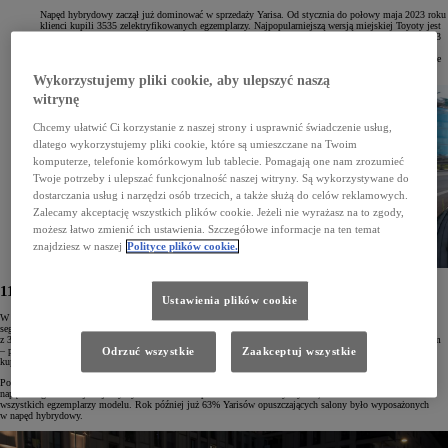
Napęd hybrydowy zaczął już dominować w sprzedaży Yarisa. Od stycznia do połowy maja 2023 roku
klienci kupili 3535 zelektryfikowanych egzemplarzy. Najpopularniejszą wersją miejskiej Toyoty jest
Comfort, a trzy najchętniej wybierane lakiery to 040 Pure White, 1LO Shimmering Silver oraz 1G3
Royal Grey. W najwyższych wersjach Selection Style oraz GR SPORT klienci mogą wybrać
dwukolorowe nadwozia – najczęściej wybieraną kompozycją jest 2PU Platinum Pearl White/Eclipse
Black.
Wykorzystujemy pliki cookie, aby ulepszyć naszą
witrynę
Chcemy ułatwić Ci korzystanie z naszej strony i usprawnić świadczenie usług,
dlatego wykorzystujemy pliki cookie, które są umieszczane na Twoim
komputerze, telefonie komórkowym lub tablecie. Pomagają one nam zrozumieć
Twoje potrzeby i ulepszać funkcjonalność naszej witryny. Są wykorzystywane do
dostarczania usług i narzędzi osób trzecich, a także służą do celów reklamowych.
Zalecamy akceptację wszystkich plików cookie. Jeżeli nie wyrażasz na to zgody,
możesz łatwo zmienić ich ustawienia. Szczegółowe informacje na ten temat
znajdziesz w naszej
Polityce plików cookie.
11 lat hybrydowej rewolucji w segmencie B
Ustawienia plików cookie
W 2012 roku w Polsce zadebiutował hybrydowy Yaris Hybrid, rozpoczynając tym samym elektryfikację
segmentu B. Napęd Hybrid Synergy Drive oparty na silniku o pojemności 1,5 litra trafił na rynek wraz
z 3. generacją miejskiego hatchbacka. Samochód stał się najtańszą hybrydą w gamie marki i trzecim modelem
Odrzuć wszystkie
Zaakceptuj wszystkie
– po Priusie i Aurisie – z takim rodzajem napędu. W pierwszym roku dostępności na rynku polscy klienci
kupili 289 egz. tego modelu, znacznie powyżej planowanych przez Toyotę 200 aut.
Po 11 latach obecności na rynku układ hybrydowy z niszowej ciekawostki stał się dominującym rodzajem
napędu w gamie miejskiej Toyoty. W 2022 roku sprzedano 6883 Yarisy Hybrid, co stanowiło aż 49%
wszystkich egzemplarzy modelu. Rok później już 63% Yarisów opuszczających salony było wyposażonych
w napęd hybrydowy.