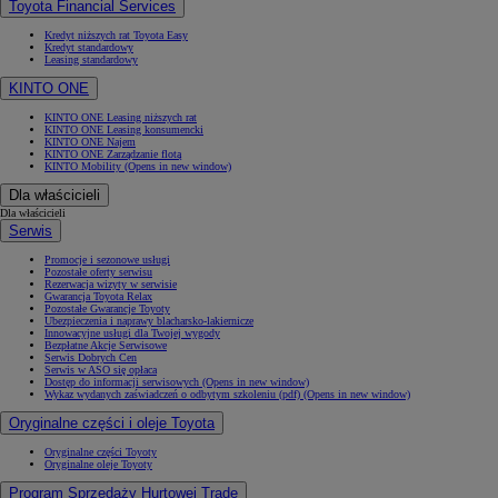
Toyota Financial Services
Kredyt niższych rat Toyota Easy
Kredyt standardowy
Leasing standardowy
KINTO ONE
KINTO ONE Leasing niższych rat
KINTO ONE Leasing konsumencki
KINTO ONE Najem
KINTO ONE Zarządzanie flotą
KINTO Mobility
(Opens in new window)
Dla właścicieli
Dla właścicieli
Serwis
Promocje i sezonowe usługi
Pozostałe oferty serwisu
Rezerwacja wizyty w serwisie
Gwarancja Toyota Relax
Pozostałe Gwarancje Toyoty
Ubezpieczenia i naprawy blacharsko-lakiernicze
Innowacyjne usługi dla Twojej wygody
Bezpłatne Akcje Serwisowe
Serwis Dobrych Cen
Serwis w ASO się opłaca
Dostęp do informacji serwisowych
(Opens in new window)
Wykaz wydanych zaświadczeń o odbytym szkoleniu (pdf)
(Opens in new window)
Oryginalne części i oleje Toyota
Oryginalne części Toyoty
Oryginalne oleje Toyoty
Program Sprzedaży Hurtowej Trade