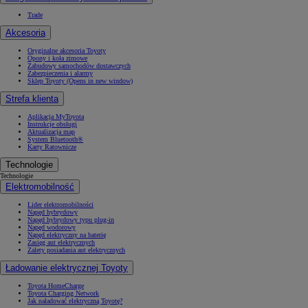
Trade
Akcesoria
Oryginalne akcesoria Toyoty
Opony i koła zimowe
Zabudowy samochodów dostawczych
Zabezpieczenia i alarmy
Sklep Toyoty
(Opens in new window)
Strefa klienta
Aplikacja MyToyota
Instrukcje obsługi
Aktualizacja map
System Bluetooth®
Karty Ratownicze
Technologie
Technologie
Elektromobilność
Lider elektromobilności
Napęd hybrydowy
Napęd hybrydowy typu plug-in
Napęd wodorowy
Napęd elektryczny na baterię
Zasięg aut elektrycznych
Zalety posiadania aut elektrycznych
Ładowanie elektrycznej Toyoty
Toyota HomeCharge
Toyota Charging Network
Jak naładować elektryczną Toyotę?