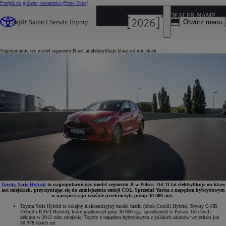
Przejdź do głównej zawartości
(Press Enter)
24-05-2023
DEALER NAME
W Polsce sprzedano już 30 tys. hybrydowych
Otwórz menu
Znajdź Salon i Serwis Toyoty
Yarisów
Najpopularniejszy model segmentu B od lat elektryfikuje klasę aut miejskich
Toyota Yaris Hybrid
to najpopularniejszy model segmentu B w Polsce. Od 11 lat elektryfikuje on klasę
aut miejskich, przyczyniając się do zmniejszenia emisji CO2. Sprzedaż Yarisa z napędem hybrydowym
w naszym kraju właśnie przekroczyła pułap 30 000 aut.
Toyota Yaris Hybrid to kolejny niskoemisyjny model marki (obok Corolli Hybrid, Toyoty C-HR
Hybrid i RAV4 Hybrid), który przekroczył próg 30 000 egz. sprzedanych w Polsce. Od chwili
debiutu w 2012 roku miejskiej Toyoty z napędem hybrydowym z polskich salonów wyjechało już
30 978 takich aut.