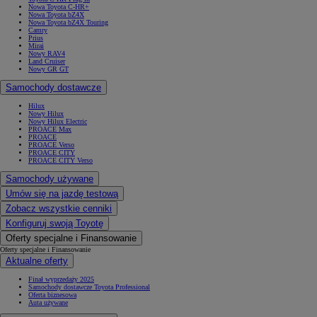
Nowa Toyota C-HR+
Nowa Toyota bZ4X
Nowa Toyota bZ4X Touring
Camry
Prius
Mirai
Nowy RAV4
Land Cruiser
Nowy GR GT
Samochody dostawcze
Hilux
Nowy Hilux
Nowy Hilux Electric
PROACE Max
PROACE
PROACE Verso
PROACE CITY
PROACE CITY Verso
Samochody używane
Umów się na jazdę testową
Zobacz wszystkie cenniki
Konfiguruj swoją Toyotę
Oferty specjalne i Finansowanie
Oferty specjalne i Finansowanie
Aktualne oferty
Finał wyprzedaży 2025
Samochody dostawcze Toyota Professional
Oferta biznesowa
Auta używane