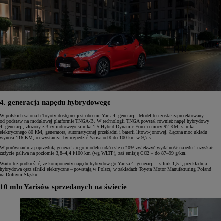
4. generacja napędu hybrydowego
W polskich salonach Toyoty dostępny jest obecnie Yaris 4. generacji. Model ten został zaprojektowany
od podstaw na modułowej platformie TNGA-B. W technologii TNGA powstał również napęd hybrydowy
4. generacji, złożony z 3-cylindrowego silnika 1.5 Hybrid Dynamic Force o mocy 92 KM, silnika
elektrycznego 80 KM, generatora, automatycznej przekładni i baterii litowo-jonowej. Łączna moc układu
wynosi 116 KM, co wystarcza, by rozpędzić Yarisa od 0 do 100 km w 9,7 s.
W porównaniu z poprzednią generacją tego modelu udało się o 20% zwiększyć wydajność napędu i uzyskać
zużycie paliwa na poziomie 3,8–4,4 l/100 km (wg WLTP), zaś emisję CO2 – do 87–99 g/km.
Warto też podkreślić, że komponenty napędu hybrydowego Yarisa 4. generacji – silnik 1,5 l, przekładnia
hybrydowa oraz silniki elektryczne – powstają w Polsce, w zakładach Toyota Motor Manufacturing Poland
na Dolnym Śląsku.
10 mln Yarisów sprzedanych na świecie