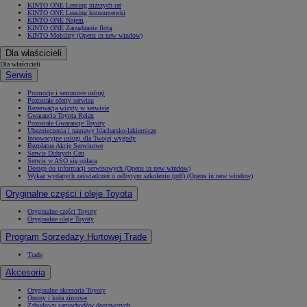
KINTO ONE Leasing niższych rat
KINTO ONE Leasing konsumencki
KINTO ONE Najem
KINTO ONE Zarządzanie flotą
KINTO Mobility
(Opens in new window)
Dla właścicieli
Dla właścicieli
Serwis
Promocje i sezonowe usługi
Pozostałe oferty serwisu
Rezerwacja wizyty w serwisie
Gwarancja Toyota Relax
Pozostałe Gwarancje Toyoty
Ubezpieczenia i naprawy blacharsko-lakiernicze
Innowacyjne usługi dla Twojej wygody
Bezpłatne Akcje Serwisowe
Serwis Dobrych Cen
Serwis w ASO się opłaca
Dostęp do informacji serwisowych
(Opens in new window)
Wykaz wydanych zaświadczeń o odbytym szkoleniu (pdf)
(Opens in new window)
Oryginalne części i oleje Toyota
Oryginalne części Toyoty
Oryginalne oleje Toyoty
Program Sprzedaży Hurtowej Trade
Trade
Akcesoria
Oryginalne akcesoria Toyoty
Opony i koła zimowe
Zabudowy samochodów dostawczych