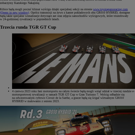
zobaczymy Kazukiego Nakajimę.
Kibice będą mogli poczuć klimat wyścigu dzięki specjalnej sekcji na stronie
www.toyotagazooracing.com
(Opens in new window)
. Oprócz transmisji na żywo z kamer pokładowych obu GR010 HYBRID, dostępne
będą także specjalne wizualizacje dotyczące aut oraz zdjęcia samochodów wyścigowych, które triumfowały
w 24-godzinnej rywalizacji w poprzednich latach.
Trzecia runda TGR GT Cup
4 czerwca 2023 roku fani motorsportu na całym świecie będą mogli wziąć udział w trzeciej rundzie e-
motorsportowej rywalizacji w ramach TGR GT Cup w Gran Turismo 7. Wyścig odbędzie się
na odwzorowanym cyfrowo Circuit de la Sarthe, a gracze będą się ścigać wirtualnym GR010
HYBRID w malowaniu z sezonu 2023.