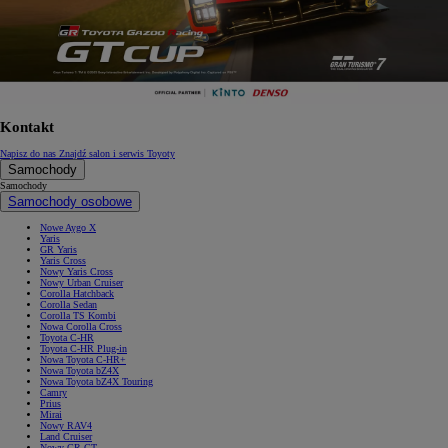
Kontakt
Napisz do nas
Znajdź salon i serwis Toyoty
Samochody
Samochody
Samochody osobowe
Nowe Aygo X
Yaris
GR Yaris
Yaris Cross
Nowy Yaris Cross
Nowy Urban Cruiser
Corolla Hatchback
Corolla Sedan
Corolla TS Kombi
Nowa Corolla Cross
Toyota C-HR
Toyota C-HR Plug-in
Nowa Toyota C-HR+
Nowa Toyota bZ4X
Nowa Toyota bZ4X Touring
Camry
Prius
Mirai
Nowy RAV4
Land Cruiser
Nowy GR GT