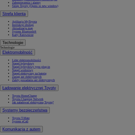
Zabezpieczenia i alarmy
Sklep Toyoty
(Opens in new window)
Strefa klienta
Aplikacja MyToyota
Instrukcje obsługi
Aktualizacja map
System Bluetooth®
Karty Ratownicze
Technologie
Technologie
Elektromobilność
Lider elektromobilności
Napęd hybrydowy
Napęd hybrydowy typu plug-in
Napęd wodorowy
Napęd elektryczny na baterię
Zasięg aut elektrycznych
Zalety posiadania aut elektrycznych
Ładowanie elektrycznej Toyoty
Toyota HomeCharge
Toyota Charging Network
Jak naładować elektryczną Toyotę?
Systemy bezpieczeństwa
Toyota T-Mate
System eCall
Komunikacja z autem