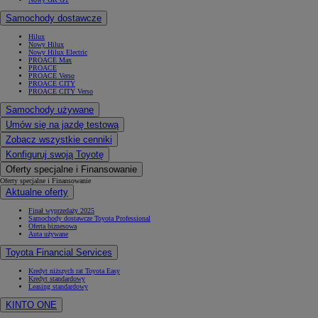
Samochody dostawcze
Hilux
Nowy Hilux
Nowy Hilux Electric
PROACE Max
PROACE
PROACE Verso
PROACE CITY
PROACE CITY Verso
Samochody używane
Umów się na jazdę testową
Zobacz wszystkie cenniki
Konfiguruj swoją Toyotę
Oferty specjalne i Finansowanie
Oferty specjalne i Finansowanie
Aktualne oferty
Finał wyprzedaży 2025
Samochody dostawcze Toyota Professional
Oferta biznesowa
Auta używane
Toyota Financial Services
Kredyt niższych rat Toyota Easy
Kredyt standardowy
Leasing standardowy
KINTO ONE