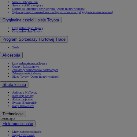
Serwis Dobrych Cen
Serwis w ASO się opłaca
Dostęp do informacji serwisowych
(Opens in new window)
Wykaz wydanych zaświadczeń o odbytym szkoleniu (pdf)
(Opens in new window)
Oryginalne części i oleje Toyota
Oryginalne części Toyoty
Oryginalne oleje Toyoty
Program Sprzedaży Hurtowej Trade
Trade
Akcesoria
Oryginalne akcesoria Toyoty
Opony i koła zimowe
Zabudowy samochodów dostawczych
Zabezpieczenia i alarmy
Sklep Toyoty
(Opens in new window)
Strefa klienta
Aplikacja MyToyota
Instrukcje obsługi
Aktualizacja map
System Bluetooth®
Karty Ratownicze
Technologie
Technologie
Elektromobilność
Lider elektromobilności
Napęd hybrydowy