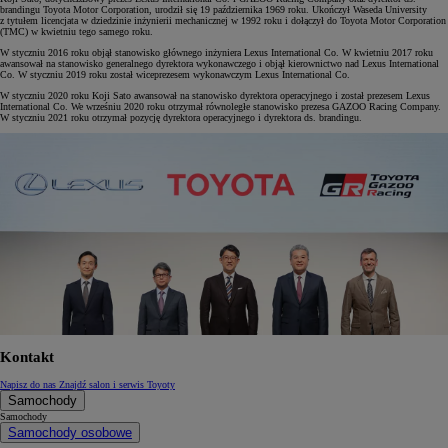
brandingu Toyota Motor Corporation, urodził się 19 października 1969 roku. Ukończył Waseda University
z tytułem licencjata w dziedzinie inżynierii mechanicznej w 1992 roku i dołączył do Toyota Motor Corporation
(TMC) w kwietniu tego samego roku.
W styczniu 2016 roku objął stanowisko głównego inżyniera Lexus International Co. W kwietniu 2017 roku
awansował na stanowisko generalnego dyrektora wykonawczego i objął kierownictwo nad Lexus International
Co. W styczniu 2019 roku został wiceprezesem wykonawczym Lexus International Co.
W styczniu 2020 roku Koji Sato awansował na stanowisko dyrektora operacyjnego i został prezesem Lexus
International Co. We wrześniu 2020 roku otrzymał równoległe stanowisko prezesa GAZOO Racing Company.
W styczniu 2021 roku otrzymał pozycję dyrektora operacyjnego i dyrektora ds. brandingu.
Kontakt
Napisz do nas
Znajdź salon i serwis Toyoty
Samochody
Samochody
Samochody osobowe