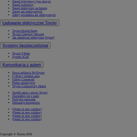
Napęd hybrydowy typu plug-in
Napęd wodorowy
Napęd elektryczny na baterię
Zasięg aut elektrycznych
Zalety posiadania aut elektrycznych
Ładowanie elektrycznej Toyoty
Toyota HomeCharge
Toyota Charging Network
Jak naładować elektryczną Toyotę?
Systemy bezpieczeństwa
Toyota T-Mate
System eCall
Komunikacja z autem
Nowa aplikacja MyToyota
Cyfrowy opiekun auta
Usługi Connected
Płatne subskrypcje
Toyota Connectivity Match
Znajdź salon i serwis Toyoty
Skontaktuj się z nami
Polityka ciasteczek
Deklaracja dostępności
(Opens in new window)
(Opens in new window)
(Opens in new window)
(Opens in new window)
Copyright © Toyota 2026