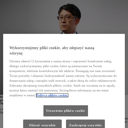
Wykorzystujemy pliki cookie, aby ulepszyć naszą
witrynę
Chcemy ułatwić Ci korzystanie z naszej strony i usprawnić świadczenie usług,
dlatego wykorzystujemy pliki cookie, które są umieszczane na Twoim
komputerze, telefonie komórkowym lub tablecie. Pomagają one nam zrozumieć
Twoje potrzeby i ulepszać funkcjonalność naszej witryny. Są wykorzystywane do
dostarczania usług i narzędzi osób trzecich, a także służą do celów reklamowych.
Zalecamy akceptację wszystkich plików cookie. Jeżeli nie wyrażasz na to zgody,
możesz łatwo zmienić ich ustawienia. Szczegółowe informacje na ten temat
znajdziesz w naszej
Polityce plików cookie.
W kwietniu Toyota wprowadzi zmiany w Zarządzie spółki oraz w strukturze organizacyjnej. Nowym
prezydentem i dyrektorem generalnym Toyota Motor Corporation (TMC)
zostanie
Koji Sato. Akio
Toyoda, dotychczasowy prezydent Toyoty, obejmie stanowisko prezesa Zarządu spółki.
1 kwietnia 2023 roku w Toyota Motor Corporation zajdą ogromne zmiany. Będą one dotyczyły zarówno
Ustawienia plików cookie
Zarządu spółki, jak i struktury organizacyjnej.
Koji Sato
, obecny prezes marki Lexus oraz TOYOTA GAZOO Racing, zostanie nowym prezydentem
i dyrektorem generalnym (CEO) Toyota Motor Corporation (TMC). Zasiądzie także w Zarządzie jako
nowy jego członek.
Odrzuć wszystkie
Zaakceptuj wszystkie
Akio Toyoda
, dotychczasowy prezydent i dyrektor generalny, zajmie stanowisko prezesa Zarządu