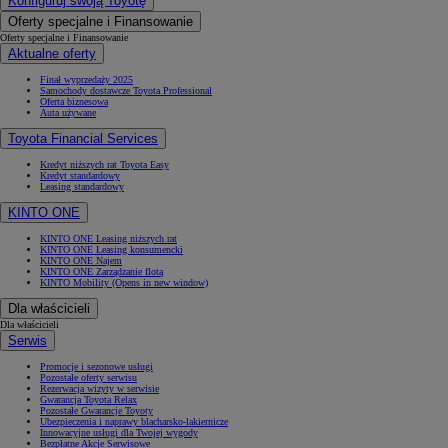
Konfiguruj swoją Toyotę
Oferty specjalne i Finansowanie
Oferty specjalne i Finansowanie
Aktualne oferty
Finał wyprzedaży 2025
Samochody dostawcze Toyota Professional
Oferta biznesowa
Auta używane
Toyota Financial Services
Kredyt niższych rat Toyota Easy
Kredyt standardowy
Leasing standardowy
KINTO ONE
KINTO ONE Leasing niższych rat
KINTO ONE Leasing konsumencki
KINTO ONE Najem
KINTO ONE Zarządzanie flotą
KINTO Mobility
(Opens in new window)
Dla właścicieli
Dla właścicieli
Serwis
Promocje i sezonowe usługi
Pozostałe oferty serwisu
Rezerwacja wizyty w serwisie
Gwarancja Toyota Relax
Pozostałe Gwarancje Toyoty
Ubezpieczenia i naprawy blacharsko-lakiernicze
Innowacyjne usługi dla Twojej wygody
Bezpłatne Akcje Serwisowe