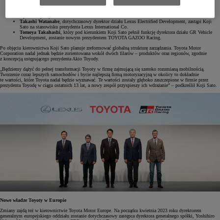
i dyrektora reprezentatywnego.
Takeshi Uchiyamada
, który pełni tę funkcję obecnie, pozostanie członkiem Zarządu i dyrektorem
reprezentatywnym.
Takashi Watanabe
, dotychczasowy dyrektor działu Lexus Electrified Development, zastąpi Koji
Sato na stanowisku prezydenta Lexus International Co.
Tomoya Takahashi
, który pod kierunkiem Koji Sato pełnił funkcję dyrektora działu GR Vehicle
Development, zostanie nowym prezydentem TOYOTA GAZOO Racing.
Po objęciu kierownictwa Koji Sato planuje zreformować globalną strukturę zarządzania. Toyota Motor
Corporation nadal jednak będzie zorientowana wokół dwóch filarów – produktów oraz regionów, zgodnie
z koncepcją ustępującego prezydenta Akio Toyody.
„Będziemy dążyć do pełnej transformacji Toyoty w firmę zajmującą się szeroko rozumianą mobilnością.
Tworzenie coraz lepszych samochodów i bycie najlepszą firmą motoryzacyjną w okolicy to dokładnie
te wartości, które Toyota nadal będzie wyznawać. Te wartości zostały głęboko zaszczepione w firmie przez
prezydenta Toyodę w ciągu ostatnich 13 lat, a nowy zespół przyspieszy ich wdrażanie” – podkreślił Koji Sato.
Nowe władze Toyoty w Europie
Zmiany zajdą też w kierownictwie Toyota Motor Europe. Na początku kwietnia 2023 roku dyrektorem
generalnym europejskiego oddziału zostanie dotychczasowy zastępca dyrektora generalnego spółki, Yoshihiro