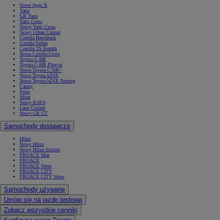
Nowe Aygo X
Yaris
GR Yaris
Yaris Cross
Nowy Yaris Cross
Nowy Urban Cruiser
Corolla Hatchback
Corolla Sedan
Corolla TS Kombi
Nowa Corolla Cross
Toyota C-HR
Toyota C-HR Plug-in
Nowa Toyota C-HR+
Nowa Toyota bZ4X
Nowa Toyota bZ4X Touring
Camry
Prius
Mirai
Nowy RAV4
Land Cruiser
Nowy GR GT
Samochody dostawcze
Hilux
Nowy Hilux
Nowy Hilux Electric
PROACE Max
PROACE
PROACE Verso
PROACE CITY
PROACE CITY Verso
Samochody używane
Umów się na jazdę testową
Zobacz wszystkie cenniki