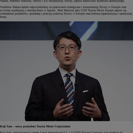
Nakata. Matthew Harrison, obecny CEO europejskiej Toyoty, zajmie stanowisko dyrektora operacyjnego.
Yoshihiro Nakata będzie odpowiedzialny za planowanie strategiczne i komunikację Toyoty w Europie oraz
za ścisłą współpracę z centralą firmy w Japonii. Matt Harrison jako COO Toyota Motor Europe zajmie się
wdrażaniem produktów, sprzedażą i pozycją rynkową Toyoty w Europie oraz kulturą organizacyjną i operacyjną
firmy.
Koji Sato – nowy prezydent Toyota Motor Corporation
Koji Sato, dotychczasowy prezes Lexus International Co. i GAZOO Racing Company oraz dyrektor ds.