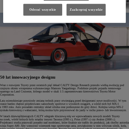
Odrzuć wszystkie
Zaakceptuj wszystkie
50 lat innowacyjnego designu
Wraz z rozwojem Toyoty przez ostatnich pięć dekad CALTY Design Research przeszło wielką ewolucję pod
czujnym okiem wiceprezesa wykonawczego Mamoru Yaegashiego. Podobnie projekt pojazdu terenowego
opartego na Land Cruiserze, którego model w skali 1:5 zaprezentowano kierownictwu Toyota Motor
Corporation.
Lata osiemdziesiąte przyniosły zmianę technik pracy otwierającą przed designerami nowe możliwości. W tym
czasie bardzo chętnie projektowano samochody sportowe o wysokich osiągach, a wśród nich był MX-1
z 1983 roku. Auto posiadało centralny układ silnika oraz podnoszone do góry drzwi. Kolejna wersja MX-2
zyskała kierownicę z wahaczami, którą można było przystosować do jazdy w ruchu prawo- lub lewostronnym.
W latach dziewięćdziesiątych CALTY odegrało kluczową rolę we wprowadzaniu nowych modeli Toyoty
na rynek, wśród których były między innymi Tacoma (1995 r.), Prius (1997 r.) czy Avalon (2000 r.).
Projektanci studia pracowali ponadto nad modelami, które finalnie nie trafiły do produkcji, jak choćby autorska
wizja Supry A80. Aby wzmocnić wizerunek tego sportowego auta, powiększono w nim wówczas silnik, koła,
tylny spoiler, klamki drzwi i mocowania lusterek. Projekt ten nie zyskał jednak ostatecznie akceptacji, ale