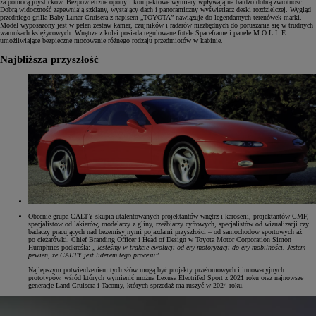
za pomocą joysticków. Bezpowietrzne opony i kompaktowe wymiary wpływają na bardzo dobrą zwrotność.
Dobrą widoczność zapewniają szklany, wystający dach i panoramiczny wyświetlacz deski rozdzielczej. Wygląd
przedniego grilla Baby Lunar Cruisera z napisem „TOYOTA” nawiązuje do legendarnych terenówek marki.
Model wyposażony jest w pełen zestaw kamer, czujników i radarów niezbędnych do poruszania się w trudnych
warunkach księżycowych. Wnętrze z kolei posiada regulowane fotele Spaceframe i panele M.O.L.L.E
umożliwiające bezpieczne mocowanie różnego rodzaju przedmiotów w kabinie.
Najbliższa przyszłość
Obecnie grupa CALTY skupia utalentowanych projektantów wnętrz i karoserii, projektantów CMF,
specjalistów od lakierów, modelarzy z gliny, rzeźbiarzy cyfrowych, specjalistów od wizualizacji czy
badaczy pracujących nad bezemisyjnymi pojazdami przyszłości – od samochodów sportowych aż
po ciężarówki. Chief Branding Officer i Head of Design w Toyota Motor Corporation Simon
Humphries podkreśla:
„Jesteśmy w trakcie ewolucji od ery motoryzacji do ery mobilności. Jestem
pewien, że CALTY jest liderem tego procesu”
.
Najlepszym potwierdzeniem tych słów mogą być projekty przełomowych i innowacyjnych
prototypów, wśród których wymienić można Lexusa Electrifed Sport z 2021 roku oraz najnowsze
generacje Land Cruisera i Tacomy, których sprzedaż ma ruszyć w 2024 roku.