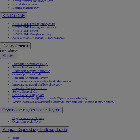
Kredyt niższych rat Toyota Easy
Kredyt standardowy
Leasing standardowy
KINTO ONE
KINTO ONE Leasing niższych rat
KINTO ONE Leasing konsumencki
KINTO ONE Najem
KINTO ONE Zarządzanie flotą
KINTO Mobility
(Opens in new window)
Dla właścicieli
Dla właścicieli
Serwis
Promocje i sezonowe usługi
Pozostałe oferty serwisu
Rezerwacja wizyty w serwisie
Gwarancja Toyota Relax
Pozostałe Gwarancje Toyoty
Ubezpieczenia i naprawy blacharsko-lakiernicze
Innowacyjne usługi dla Twojej wygody
Bezpłatne Akcje Serwisowe
Serwis Dobrych Cen
Serwis w ASO się opłaca
Dostęp do informacji serwisowych
(Opens in new window)
Wykaz wydanych zaświadczeń o odbytym szkoleniu (pdf)
(Opens in new window)
Oryginalne części i oleje Toyota
Oryginalne części Toyoty
Oryginalne oleje Toyoty
Program Sprzedaży Hurtowej Trade
Trade