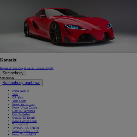
Kontakt
Napisz do nas
Znajdź salon i serwis Toyoty
Samochody
Samochody
Samochody osobowe
Nowe Aygo X
Yaris
GR Yaris
Yaris Cross
Nowy Yaris Cross
Nowy Urban Cruiser
Corolla Hatchback
Corolla Sedan
Corolla TS Kombi
Nowa Corolla Cross
Toyota C-HR
Toyota C-HR Plug-in
Nowa Toyota C-HR+
Nowa Toyota bZ4X