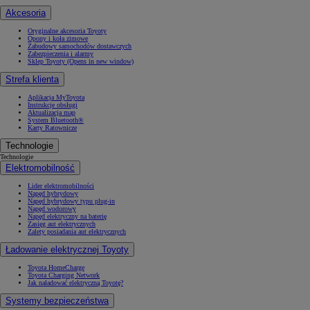
Akcesoria
Oryginalne akcesoria Toyoty
Opony i koła zimowe
Zabudowy samochodów dostawczych
Zabezpieczenia i alarmy
Sklep Toyoty
(Opens in new window)
Strefa klienta
Aplikacja MyToyota
Instrukcje obsługi
Aktualizacja map
System Bluetooth®
Karty Ratownicze
Technologie
Technologie
Elektromobilność
Lider elektromobilności
Napęd hybrydowy
Napęd hybrydowy typu plug-in
Napęd wodorowy
Napęd elektryczny na baterię
Zasięg aut elektrycznych
Zalety posiadania aut elektrycznych
Ładowanie elektrycznej Toyoty
Toyota HomeCharge
Toyota Charging Network
Jak naładować elektryczną Toyotę?
Systemy bezpieczeństwa