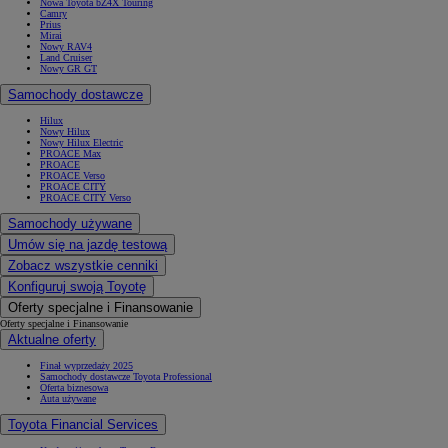
Nowa Toyota bZ4X Touring
Camry
Prius
Mirai
Nowy RAV4
Land Cruiser
Nowy GR GT
Samochody dostawcze
Hilux
Nowy Hilux
Nowy Hilux Electric
PROACE Max
PROACE
PROACE Verso
PROACE CITY
PROACE CITY Verso
Samochody używane
Umów się na jazdę testową
Zobacz wszystkie cenniki
Konfiguruj swoją Toyotę
Oferty specjalne i Finansowanie
Oferty specjalne i Finansowanie
Aktualne oferty
Finał wyprzedaży 2025
Samochody dostawcze Toyota Professional
Oferta biznesowa
Auta używane
Toyota Financial Services