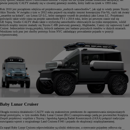
pewne pomysły CALTY znalazły się w czwartej generacji modelu, który trafił na rynek w 1993 roku.
Rok 2010 jest początkiem odejścia od projektowania „nudnych samochodów”, jak ujął to wtedy prezes Toyoty
Akio Toyoda. W związku z tym w 2012 roku pojawił się między innymi koncepcyjny Fin-Vii, czyli tak zwany
„smartfon na kołach”, czy Lexus LF-LC, który następnie wszedł do produkcji jako Lexus LC. Projektanci
poświęcili także wiele czasu na projekt samochodu FT-1 z 2014 roku, który po pewnym czasie stał się
GR Suprą. Studio CALTY dbało także o stylistykę samochodów oferowanych na rynku europejskim, wśród
których między innymi znalazły się Toyota C-HR pierwszej generacji, Highlander, Camry czy najnowszy Land
Cruiser. Jednocześnie trwają projekty, których zadaniem jest badanie przyszłych trendów w dużych miastach.
Wynikiem tych prac jest choćby prototyp Scion NYC zakładający prowadzenie pojazdu w pozycji
wyprostowanej.
Baby Lunar Cruiser
Okrągła rocznica działalności CALTY stała się znakomitym pretekstem do zaprezentowania nieujawnianych
dotąd prototypów, w tym modelu Baby Lunar Cruiser (BLC) zainspirowanego jazdą po powierzchni Księżyca.
Zespół projektowy wspólnie z Toyotą i Japońską Agencją Badań Kosmicznych (JAXA) połączył tradycyjne
rozwiązania wprost z oryginalnego Land Cruisera FJ40 i pojazdu do eksploracji międzyplanetarnej.
Za napęd Baby Lunar Cruisera odpowiedzialne są silniki elektryczne, a sterowanie pojazdem odbywa się