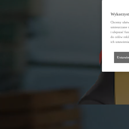
Wykorzystu
Chcemy ułatwi
umieszczane 
i ulepszać fu
do celów rekl
ich ustawieni
Ustawie