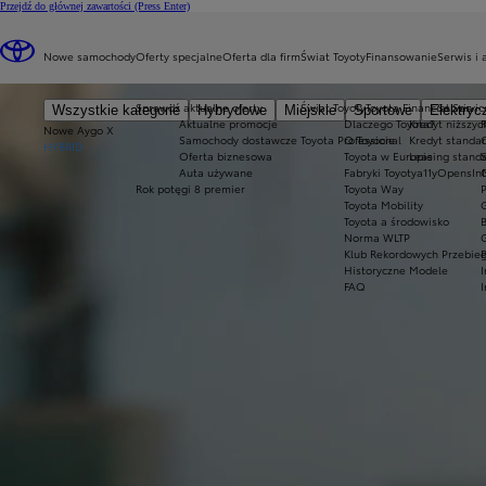
Przejdź do głównej zawartości
(Press Enter)
loaded content
Nowe samochody
Oferty specjalne
Oferta dla firm
Świat Toyoty
Finansowanie
Serwis i 
Sprawdź aktualne oferty
Świat Toyoty
Toyota Financial Servic
Serwis
Wszystkie kategorie
Hybrydowe
Miejskie
Sportowe
Elektryc
Aktualne promocje
Dlaczego Toyota?
Kredyt niższyc
Nowe Aygo X
Samochody dostawcze Toyota Professional
O Toyocie
Kredyt standa
HYBRID
Oferta biznesowa
Toyota w Europie
Leasing stand
Auta używane
Fabryki Toyoty
a11yOpensI
O
Rok potęgi 8 premier
Toyota Way
Toyota Mobility
Toyota a środowisko
Norma WLTP
Klub Rekordowych Przebie
Historyczne Modele
FAQ