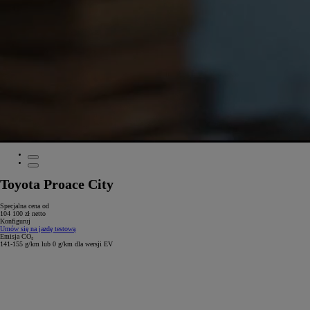
Toyota Proace City
Specjalna cena od
104 100 zł netto
Konfiguruj
Umów się na jazdę testową
Emisja CO₂
141-155 g/km lub 0 g/km dla wersji EV