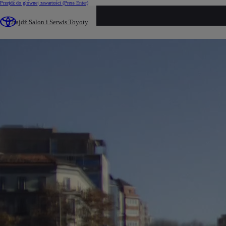
Przejdź do głównej zawartości
(Press Enter)
loaded content
Znajdź Salon i Serwis Toyoty