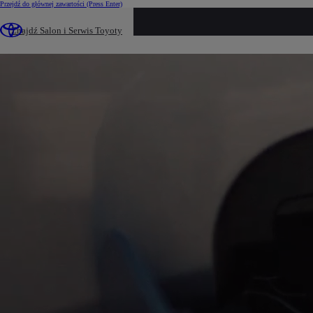
Przejdź do głównej zawartości
(Press Enter)
loaded content
Znajdź Salon i Serwis Toyoty